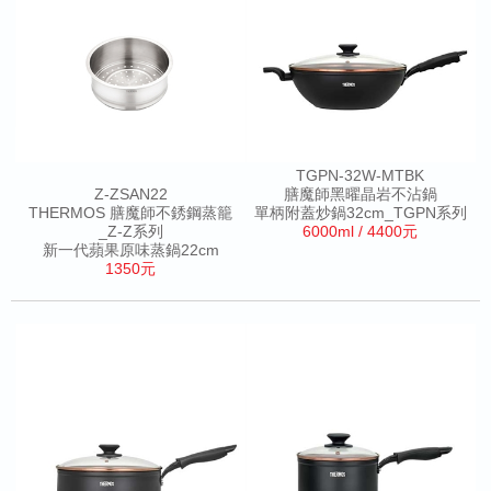
TGPN-32W-MTBK
Z-ZSAN22
膳魔師黑曜晶岩不沾鍋
THERMOS 膳魔師不銹鋼蒸籠
單柄附蓋炒鍋32cm_TGPN系列
_Z-Z系列
6000ml / 4400元
新一代蘋果原味蒸鍋22cm
1350元