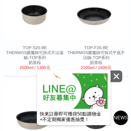
TOP-S20-BE
TOP-F26-BE
THERMOS膳魔師可拆式不沾湯
THERMOS膳魔師可拆式平底不
鍋-TOP系列
沾鍋-TOP系列
奶茶棕
奶茶棕
2500ml / 1300元
2100ml / 1600元
快來註冊即可獲得50點購物金
NEWS
+不定期獨家優惠抽獎！