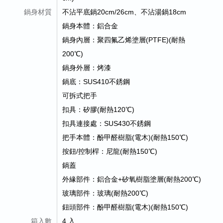
鍋身材質
不沾平底鍋20cm/26cm、不沾湯鍋18cm
鍋身本體：鋁合金
鍋身內層：聚四氟乙烯塗層(PTFE)(耐熱
200℃)
鍋身外層：烤漆
鍋底：SUS410不銹鋼
可拆式把手
扣具：矽膠(耐熱120℃)
扣具連接處：SUS430不銹鋼
把手本體：酚甲醛樹脂(電木)(耐熱150℃)
按鈕/控制桿：尼龍(耐熱150℃)
鍋蓋
外緣部件：鋁合金+矽氧樹脂塗層(耐熱200℃)
玻璃部件：玻璃(耐熱200℃)
鈕頭部件：酚甲醛樹脂(電木)(耐熱150℃)
箱入數
4 入