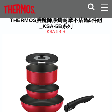
THERMOS膳魔師厚鑄耐摩不沾鍋5件組
_KSA-5B系列
KSA-5B-R