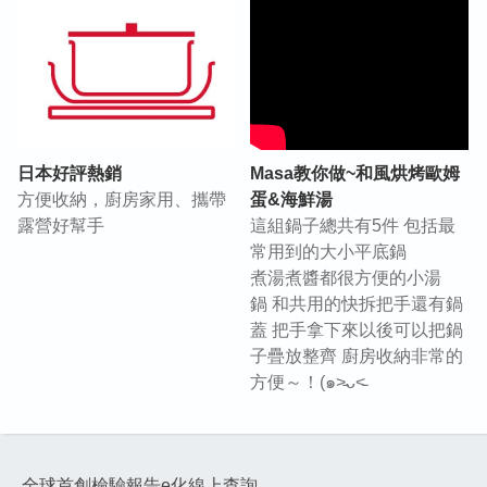
日本好評熱銷
Masa教你做~和風烘烤歐姆
方便收納，廚房家用、攜帶
蛋&海鮮湯
露營好幫手
這組鍋子總共有5件 包括最
常用到的大小平底鍋
煮湯煮醬都很方便的小湯
鍋 和共用的快拆把手還有鍋
蓋 把手拿下來以後可以把鍋
子疊放整齊 廚房收納非常的
方便～！(๑˃̵ᴗ˂̵
全球首創檢驗報告e化線上查詢