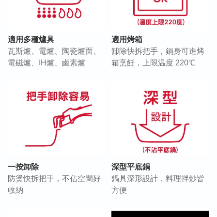
適用多種爐具
適用烤箱
瓦斯爐、電爐、陶瓷爐面、
缷除快拆把手，鍋身可進烤
電磁爐、IH爐、鹵素爐
箱烹飪，上限温度 220℃
一按卸除
深型平底鍋
防燙快拆把手，不佔空間好
鍋具深形設計，料理拌炒皆
收納
方便