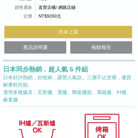
銷售通路
直營店櫃/ 網購店鋪
定價
NT$9200元
尚未上架
產品說明書
檢驗報告
日本同步熱銷．超人氣 5 件組
日本好評熱銷，好收納，露營人氣款。三層不沾塗層，優質
耐摩耗性能。
適用多種爐具：瓦斯爐、電爐、陶瓷爐面、電磁爐、IH爐、
鹵素爐