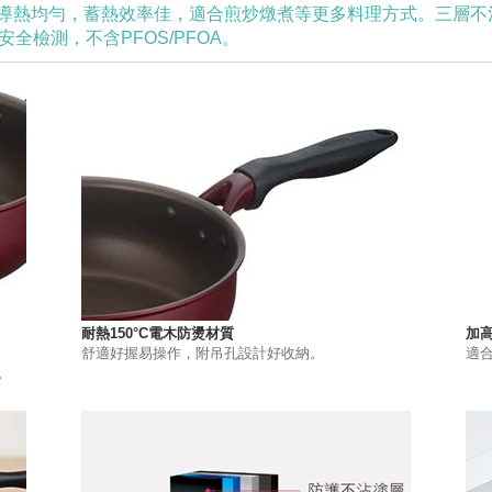
導熱均勻，蓄熱效率佳，適合煎炒燉煮等更多料理方式。三層不
全檢測，不含PFOS/PFOA。
耐熱150°C電木防燙材質
加
舒適好握易操作，附吊孔設計好收納。
適
。