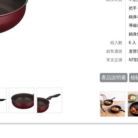
把手
鍋身
導磁
鍋身
箱入數
6 入
銷售通路
直營
單支定價
NT$
產品說明書
檢