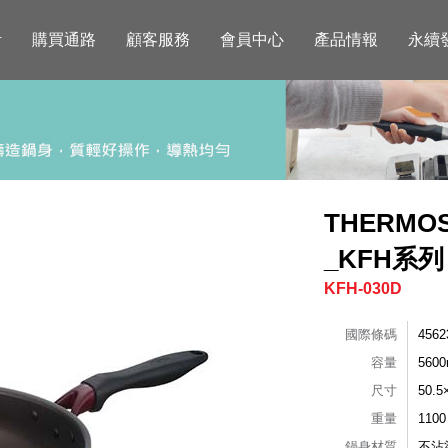
活
購買通路
顧客服務
會員中心
產品情報
永續
THERM
_KFH系列
KFH-030D
國際條碼
4562
容量
5600
尺寸
50.5
重量
1100
鍋身材質
不沾