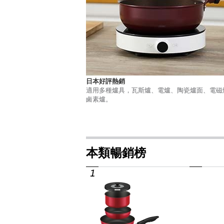
日本好評熱銷
適用多種爐具，瓦斯爐、電爐、陶瓷爐面、電磁
鹵素爐。
本類暢銷榜