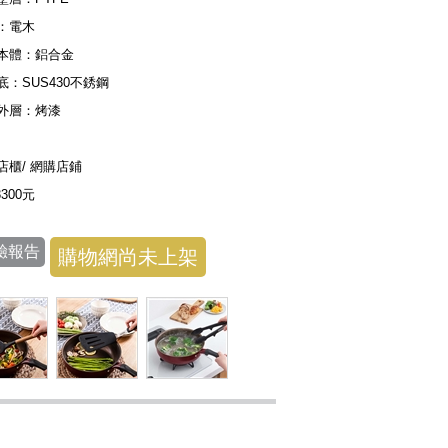
：電木
本體：鋁合金
底：SUS430不銹鋼
外層：烤漆
店櫃/ 網購店鋪
3300元
驗報告
購物網尚未上架