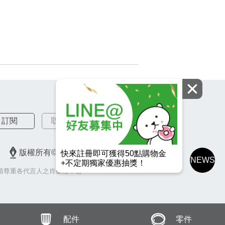
訂閱
取消訂閱
版權所有© 2026 皇冠金屬工業股份有限公司
快來註冊即可獲得50點購物金
NEWS
+不定期獨家優惠抽獎！
請尊重各代言人之肖像權，若
配件
零件