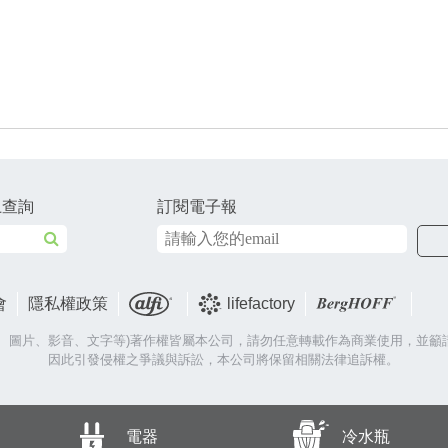
上查詢
訂閱電子報
會
隱私權政策
lifefactory
片、圖片、影音、文字等)著作權皆屬本公司，請勿任意轉載作為商業使用，並籲
因此引發侵權之爭議與訴訟，本公司將保留相關法律追訴權。
電器
冷水瓶