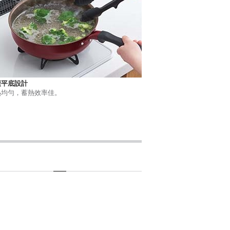
廣平底設計
熱均勻，蓄熱效率佳。