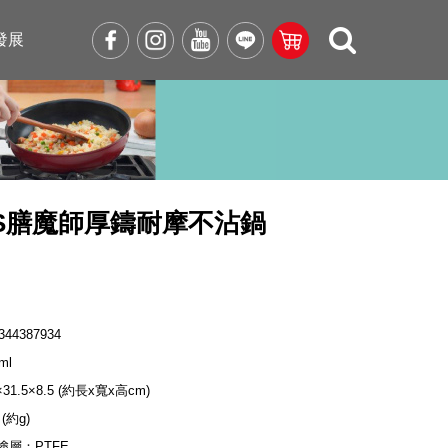
發展
OS膳魔師厚鑄耐摩不沾鍋
344387934
ml
×31.5×8.5 (約長x寬x高cm)
 (約g)
塗層：PTFE