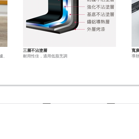
三層不沾塗層
寬
爐、
耐用性佳，適用低脂烹調
導