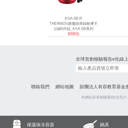
KSA-5B-R
THERMOS膳魔師厚鑄耐摩不
沾鍋5件組_KSA-5B系列
9200元
全球首創檢驗報告e化線
聯絡我們
網站地圖
財團法人有容教育基金
本網站所有相關素材(含照
保溫保冷容器
鍋具