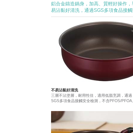
鋁合金鑄造鍋身，加高、質輕好操作，
易沾黏好清洗，通過SGS多項食品接觸安
不易沾黏好清洗
三層不沾塗層，耐用性佳，適用低脂烹調，通過
SGS多項食品接觸安全檢測，不含PFOS/PFOA