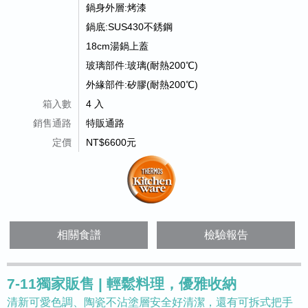
鍋身外層:烤漆
鍋底:SUS430不銹鋼
18cm湯鍋上蓋
玻璃部件:玻璃(耐熱200℃)
外緣部件:矽膠(耐熱200℃)
箱入數
4 入
銷售通路
特販通路
定價
NT$6600元
相關食譜
檢驗報告
7-11獨家販售 | 輕鬆料理，優雅收納
清新可愛色調、陶瓷不沾塗層安全好清潔，還有可拆式把手