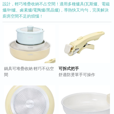
設計，輕巧堆疊收納不占空間！適用多種爐具(瓦斯爐、電磁
爐/IH爐、鹵素爐/電陶爐/黑晶爐)，導熱快又均勻，完美解決
廚房空間不足的煩惱！
鍋具可堆疊收納 輕巧不佔空
可拆式把手
間
舒適防燙單手可操作