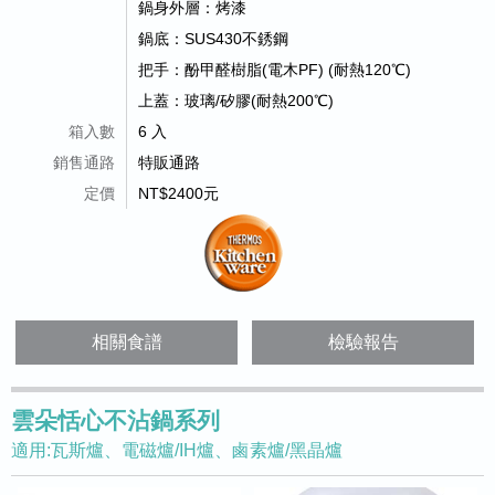
鍋身外層：烤漆
鍋底：SUS430不銹鋼
把手：酚甲醛樹脂(電木PF) (耐熱120℃)
上蓋：玻璃/矽膠(耐熱200℃)
箱入數
6 入
銷售通路
特販通路
定價
NT$2400元
相關食譜
檢驗報告
雲朵恬心不沾鍋系列
適用:瓦斯爐、電磁爐/IH爐、鹵素爐/黑晶爐