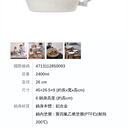
國際條碼
4713112850093
容量
2400ml
直徑
26 cm
尺寸
45×26.5×9 (約長x寬x高cm)
6 鍋身高度 (約高cm)
鍋身材質
鍋身本體：鋁合金
鍋內塗層：聚四氟乙烯塗層(PTFE)(耐熱
200℃)