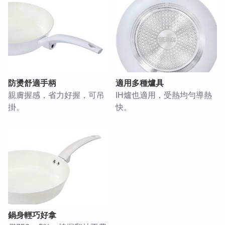
防燙舒適手柄
適用多種爐具
親膚握感，省力好握，可吊
IH爐也適用，受熱均勻導熱
掛。
快。
鍋身輕巧好拿