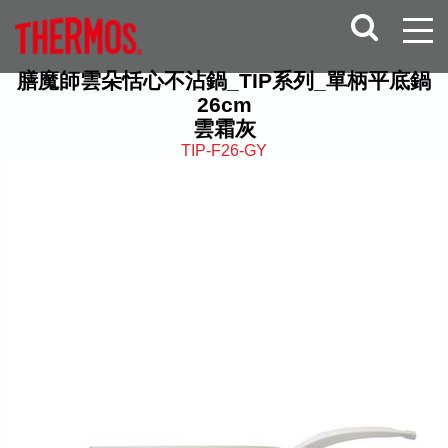
膳魔師雲朵恬心不沾鍋_TIP系列_單柄平底鍋
26cm
雲霜灰
TIP-F26-GY