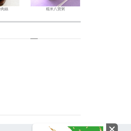
炒肉絲
糯米八寶粥