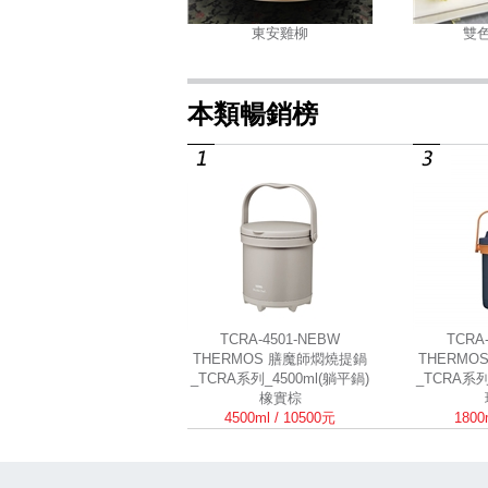
東安雞柳
雙
本類暢銷榜
TCRA-4501-NEBW
TCRA
THERMOS 膳魔師燜燒提鍋
THERMO
_TCRA系列_4500ml(躺平鍋)
_TCRA系列
橡實棕
4500ml / 10500元
1800