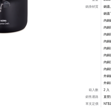
鍋身材質
鍋蓋
鍋蓋
內鍋
內鍋
內鍋
內鍋
內鍋
內鍋
內鍋
內鍋
外鍋
外鍋
箱入數
2 入
銷售通路
直營
單支定價
NT$