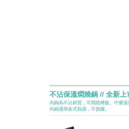
不沾保溫燜燒鍋 // 全新上
內鍋為不沾材質，可燜燒稀飯、中藥湯
內鍋適用各式熱源，不挑爐。