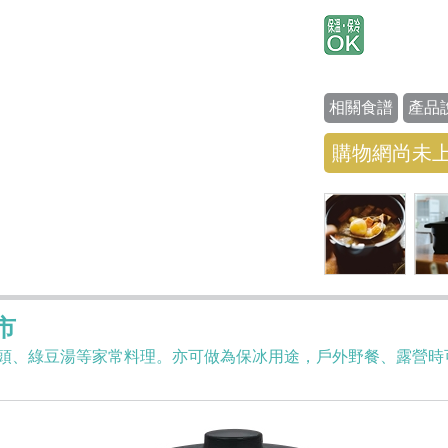
相關食譜
產品
購物網尚未
市
頭、綠豆湯等家常料理。亦可做為保冰用途，戶外野餐、露營時