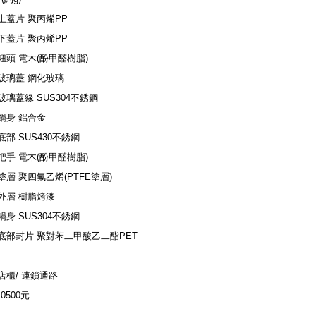
上蓋片 聚丙烯PP
下蓋片 聚丙烯PP
鈕頭 電木(酚甲醛樹脂)
玻璃蓋 鋼化玻璃
玻璃蓋緣 SUS304不銹鋼
鍋身 鋁合金
底部 SUS430不銹鋼
把手 電木(酚甲醛樹脂)
塗層 聚四氟乙烯(PTFE塗層)
外層 樹脂烤漆
鍋身 SUS304不銹鋼
底部封片 聚對苯二甲酸乙二酯PET
店櫃/ 連鎖通路
10500元