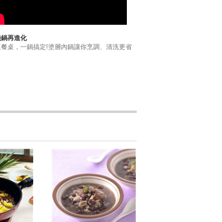
鍋再進化​
庭餐桌，一鍋搞定!塗層內鍋讓你烹調、清洗更省