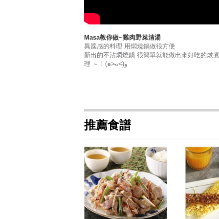
Masa教你做~雞肉野菜清湯
異國感的料理 用燜燒鍋做很方便
新出的不沾燜燒鍋 很簡單就能做出來好吃的燉
理 ～！(๑˃̵ᴗ˂̵)و
推薦食譜