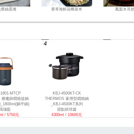
色蕾絲蛋捲
香草海鮮花椰菜米
鳳梨木耳
-1801-MTCP
KBJ-4500KT-CK
S 膳魔師燜燒提鍋
THERMOS 家用型燜燒鍋
_1800ml(躺平鍋)
_KBJ-4500KT系列
瑪瑙藍
甜點烘培篇
ml / 5750元
4300ml / 10600元