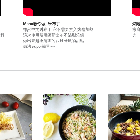
Masa教你做~米布丁
燜燒
雖然中文叫布丁 它不需要放入烤箱加熱
家
煮料
這次使用膳魔師新出的不沾燜燒鍋
力
做出來超級清爽的西班牙風的甜點
做法Super簡單~~