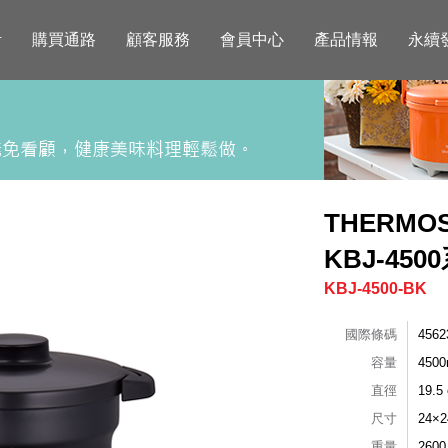
活
購買通路
顧客服務
會員中心
產品情報
永續
THERM
KBJ-450
KBJ-4500-BK
國際條碼
4562
容量
4500
直徑
19.5
尺寸
24×
重量
2600