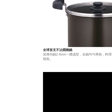
全球首支不沾燜燒鍋
加厚內鍋2.4mm一體成型，全鍋均勻導熱，料理
燒焦。