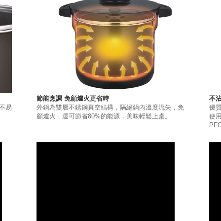
節能烹調 免顧爐火更省時
不
不易
外鍋為雙層不銹鋼真空結構，隔絕鍋內溫度流失，免
優
顧爐火，還可節省80%的能源，美味輕鬆上桌。
使
PF