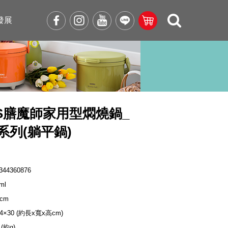
發展
OS膳魔師家用型燜燒鍋_
0系列(躺平鍋)
344360876
ml
 cm
24×30 (約長x寬x高cm)
 (約g)