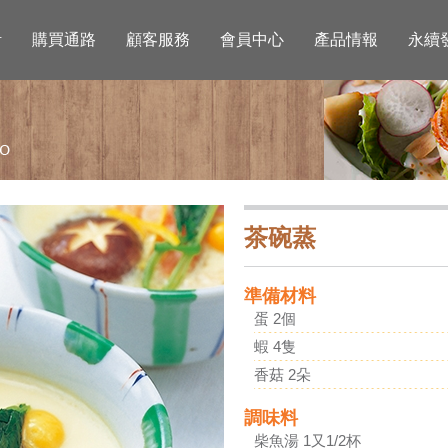
活
購買通路
顧客服務
會員中心
產品情報
永續
茶碗蒸
準備材料
蛋 2個
蝦 4隻
香菇 2朵
調味料
柴魚湯 1又1/2杯