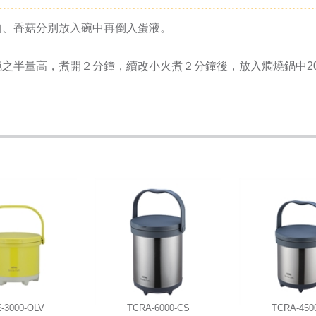
肉、香菇分別放入碗中再倒入蛋液。
之半量高，煮開２分鐘，續改小火煮２分鐘後，放入燜燒鍋中2
-3000-OLV
TCRA-6000-CS
TCRA-450