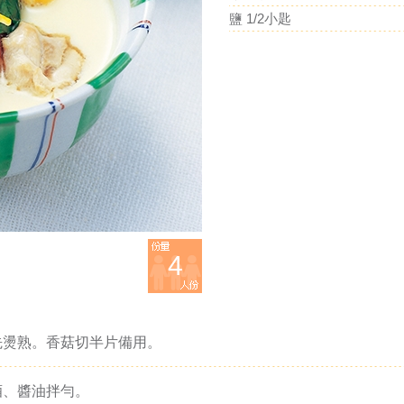
鹽 1/2小匙
4
先燙熟。香菇切半片備用。
酒、醬油拌勻。