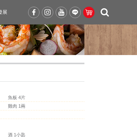
發展
魚板 4片
雞肉 1兩
酒 1小匙