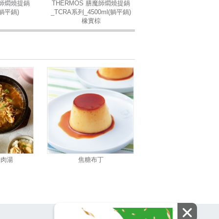
魔師燜燒提鍋
THERMOS 膳魔師燜燒提鍋
(躺平鍋)
_TCRA系列_4500ml(躺平鍋)
橡實棕
豬肉湯
焦糖布丁