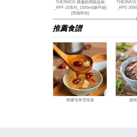
THERMOS 膳魔師燜燒提鍋
THERMO
_RPF-20系列_1500ml(躺平鍋)
_RPE-300
(黑咖啡色)
推薦食譜
桃膠皂角雪燕羹
越南