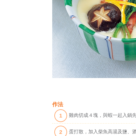
作法
1
雞肉切成４塊，與蝦一起入鍋
2
蛋打散，加入柴魚高湯及鹽、