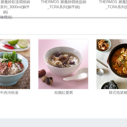
S 膳魔師彩漾燜燒鍋
THERMOS 膳魔師燜燒提鍋
THERMOS 膳
0系列_3000ml(躺平
_TCRA系列(躺平鍋)
_TCRA系列
鍋)
(橄欖綠)
牛肉河粉湯
桂圓紅棗粥
韓式泡菜