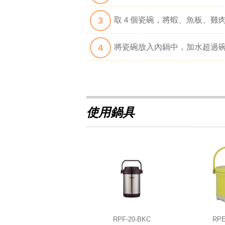
3
取４個瓷碗，將蝦、魚板、雞
4
將瓷碗放入內鍋中，加水超過碗
使用鍋具
RPF-20-BKC
RPE