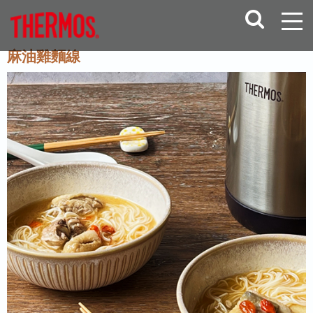
麻油雞麵線