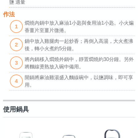
鹽 適量
作法
燜燒內鍋中放入麻油1小匙與食用油1小匙。小火煸
1
香薑片至薑片微捲。
鍋中放入雞腿肉一起炒香；再倒入高湯，大火煮沸
2
後，轉小火煮約5分鐘。
將內鍋移入燜燒外鍋中，靜置燜燒約30分鐘。另外
3
將麵線燙熟放入碗中備用。
開鍋將麻油雞湯盛入麵線碗中，以鹽調味，即可享
4
用。
使用鍋具