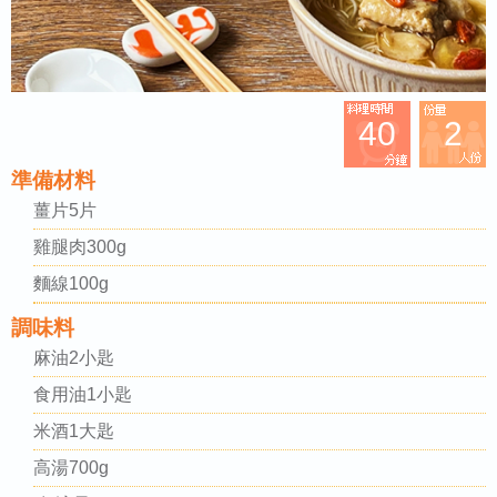
40
2
準備材料
薑片5片
雞腿肉300g
麵線100g
調味料
麻油2小匙
食用油1小匙
米酒1大匙
高湯700g