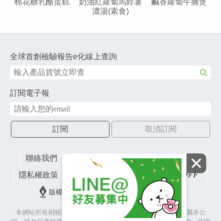
棉花糖乳酪蛋糕
奶油紅蘿蔔馬鈴薯
鹹香蘿蔔牛腩煲
濃湯(素食)
全球首創檢驗報告e化線上查詢
訂閱電子報
訂閱
取消訂閱
聯絡我們
網站地圖
財團法人有容教育基金會
隱私權政策
lifefactory
版權所有© 2026 皇冠金屬工業股份有限公司
本網站所有相關素材(含照片、圖片、影音、文字等)著作權皆屬本公