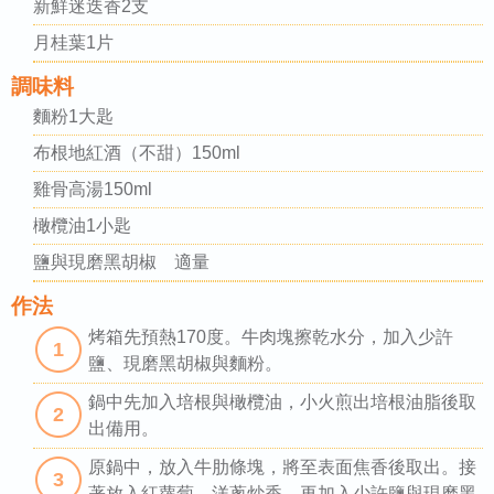
新鮮迷迭香2支
月桂葉1片
調味料
麵粉1大匙
布根地紅酒（不甜）150ml
雞骨高湯150ml
橄欖油1小匙
鹽與現磨黑胡椒 適量
作法
烤箱先預熱170度。牛肉塊擦乾水分，加入少許
1
鹽、現磨黑胡椒與麵粉。
鍋中先加入培根與橄欖油，小火煎出培根油脂後取
2
出備用。
原鍋中，放入牛肋條塊，將至表面焦香後取出。接
3
著放入紅蘿蔔、洋蔥炒香，再加入少許鹽與現磨黑