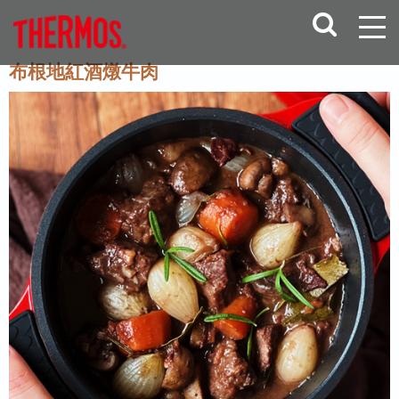
布根地紅酒燉牛肉