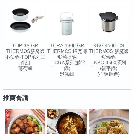
TOP-3A-GR
TCRA-1800-GR
KBG-4500-CS
THERMOS膳魔師
THERMOS 膳魔師
THERMOS 膳魔師
不沾鍋-TOP系列三
燜燒提鍋
燜燒鍋
件組
_TCRA系列(躺平
_KBG-4500系列
薄荷綠
鍋)
(躺平鍋)
迷霧綠
(不銹鋼色)
推薦食譜