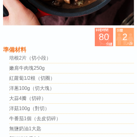
80
2
準備材料
培根2片（切小段）
嫩肩牛肉塊250g
紅蘿蔔1/2根（切圈）
洋蔥100g（切大塊）
大蒜4瓣（切碎）
洋菇100g（對切）
牛番茄1個（去皮切碎）
無鹽奶油1大匙