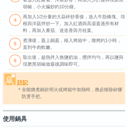
胡椒，小火煸炒約10分鐘。
再加入1/2分量的大蒜碎炒香後，放入牛肋條塊、培
4
根與洋菇拌炒一下。加入紅酒與高湯蓋過所有材
料，再加入番茄、迷迭香與月桂葉。
煮沸後，蓋上鍋蓋，移入烤箱中，燉烤約1小時，
5
直到牛肉軟嫩。
取出後，趁熱拌入無鹽奶油，攪拌均勻，再以鹽與
6
現磨黑胡椒做最後調味即可。
註記
全能燉煮鍋於明火或烤箱中加熱時，務必移除矽膠
防燙手把。
使用鍋具