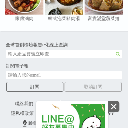
家傳滷肉
韓式泡菜豬肉湯
富貴滿堂蔬菜捲
全球首創檢驗報告e化線上查詢
訂閱電子報
訂閱
取消訂閱
聯絡我們
網站地圖
財團法人有容教育基金會
隱私權政策
lifefactory
版權所有© 2026 皇冠金屬工業股份有限公司