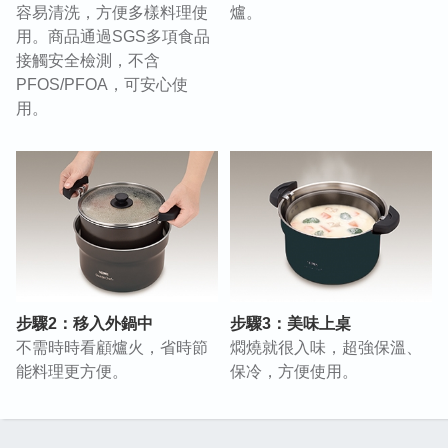
容易清洗，方便多樣料理使
爐。
用。商品通過SGS多項食品
接觸安全檢測，不含
PFOS/PFOA，可安心使
用。
步驟2：移入外鍋中
步驟3：美味上桌
不需時時看顧爐火，省時節
燜燒就很入味，超強保溫、
能料理更方便。
保冷，方便使用。