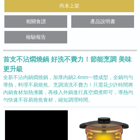
尚未上架
相關食譜
產品說明書
檢驗報告
首支不沾燜燒鍋 好洗不費力！節能烹調 美味
更升級
全新不沾內鍋燜燒鍋，加厚內鍋2.4mm一體成型，全鍋均勻
導熱，料理不易燒焦。烹調清洗不費力！只需花少許時間將
內鍋食材加熱沸騰，再移入外鍋進行真空燜煮即可，導熱均
勻快速不容易燒焦食材，縮短調理時間。