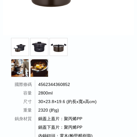
國際條碼
4562344360852
容量
2800ml
尺寸
30×23.8×19.6 (約長x寬x高cm)
重量
2320 (約g)
鍋身材質
鍋蓋上蓋片：聚丙烯PP
鍋蓋下蓋片：聚丙烯PP
內鍋鈕頭：電木(酚甲醛樹脂)