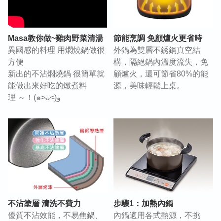
節能烹調 免顧爐火更省時
Masa教你做~雞肉野菜清湯
外鍋為雙層不銹鋼真空結
異國感的料理 用燜燒鍋做很
構，隔絕鍋內溫度流失，免
方便
顧爐火，還可節省80%的能
新出的不沾燜燒鍋 很簡單就
源，美味輕鬆上桌。
能做出來好吃的燉煮料
理 ～！(๑˃̵ᴗ˂̵)و
不沾塗層 清洗不費力
步驟1：加熱內鍋
優質不沾效能，不易焦鍋、
內鍋適用各式熱源，不挑