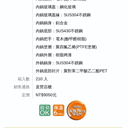
內鍋玻璃蓋：鋼化玻璃
內鍋玻璃蓋緣：SUS304不銹鋼
內鍋鍋身：鋁合金
內鍋底部：SUS430不銹鋼
內鍋把手：電木(酚甲醛樹脂)
內鍋塗層：聚四氟乙烯(PTFE塗層)
內鍋外層：樹脂烤漆
外鍋鍋身：SUS304不銹鋼
外鍋底部封片：聚對苯二甲酸乙二酯PET
箱入數
210 入
銷售通路
直營店櫃
定價
NT$9050元