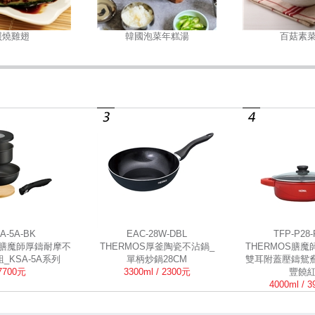
照燒雞翅
韓國泡菜年糕湯
百菇素
A-5A-BK
EAC-28W-DBL
TFP-P28
S膳魔師厚鑄耐摩不
THERMOS厚釜陶瓷不沾鍋_
THERMOS膳魔
_KSA-5A系列
單柄炒鍋28CM
雙耳附蓋壓鑄鴛鴦
7700元
3300ml / 2300元
豐饒
4000ml / 