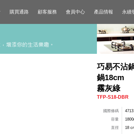
活
購買通路
顧客服務
會員中心
產品情報
永續
巧易不沾鍋
鍋18cm
霧灰綠
TFP-S18-DBR
國際條碼
4713
容量
1800
直徑
18 c