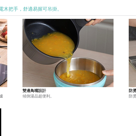
電木把手，舒適易握可吊掛。
雙邊鳥嘴設計
防
爐
傾倒湯品超便利。
防