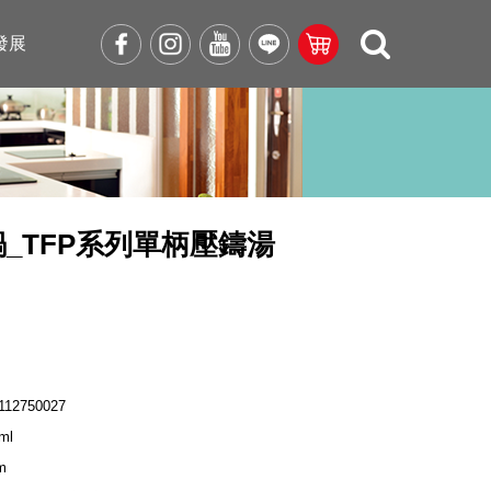
發展
_TFP系列單柄壓鑄湯
112750027
ml
m