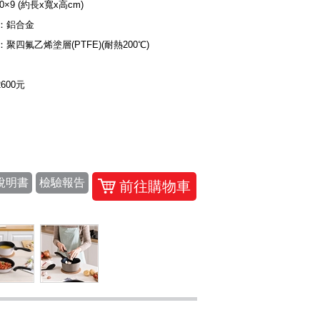
20×9 (約長x寬x高cm)
：鋁合金
聚四氟乙烯塗層(PTFE)(耐熱200℃)
2600元
說明書
檢驗報告
前往購物車