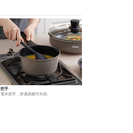
燙把手
燙電木把手，舒適易握可吊掛。