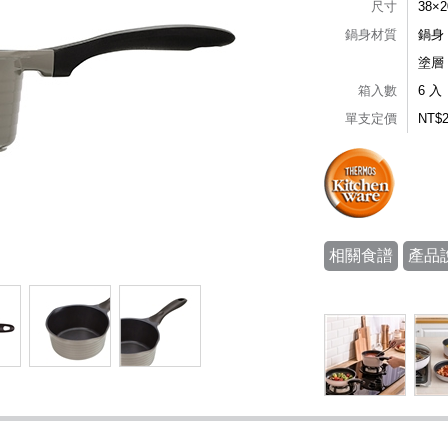
尺寸
38×
鍋身材質
鍋身
塗層：
箱入數
6 入
單支定價
NT$
相關食譜
產品