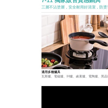
7-11 獨家販售質感鍋具
三層不沾塗層，安全耐用好清潔，防燙
適用多種爐具
瓦斯爐、電磁爐、IH爐、鹵素爐、電陶爐、黑晶