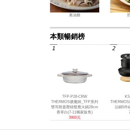
蔥油雞
本類暢銷榜
TFP-P28-CRW
KS
THERMOS膳魔師_TFP系列
THERMO
雙耳附蓋壓鑄鴛鴦火鍋28cm
沾鍋5件組
香草白(7-11獨家販售)
3900元