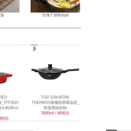
菜飯
玫瑰千層豬肉鍋
-RED
TGP-32W-MTBK
師_TFP系列
THERMOS膳魔師黑曜晶岩_
火鍋28cm
附蓋壓鑄炒鍋
紅
5000ml / 4000元
3900元