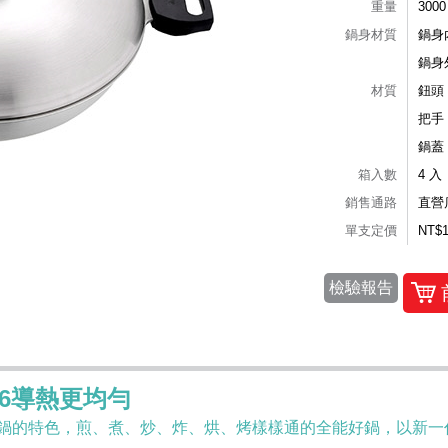
重量
3000
鍋身材質
鍋身
鍋身
材質
鈕頭
把手
鍋蓋
箱入數
4 入
銷售通路
直營
單支定價
NT$
檢驗報告
16導熱更均勻
鍋的特色，煎、煮、炒、炸、烘、烤樣樣通的全能好鍋，以新一