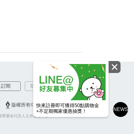
訂閱
取消訂閱
版權所有© 2026 皇冠金屬工業股份有限公司
快來註冊即可獲得50點購物金
NEWS
+不定期獨家優惠抽獎！
請尊重各代言人之肖像權，若