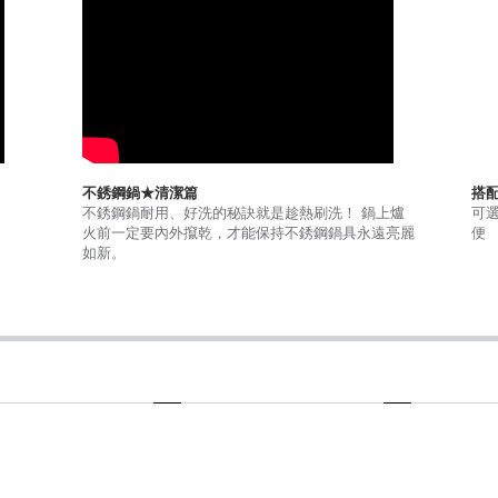
不銹鋼鍋★清潔篇
搭
不銹鋼鍋耐用、好洗的秘訣就是趁熱刷洗！ 鍋上爐
可
火前一定要內外攛乾，才能保持不銹鋼鍋具永遠亮麗
便
如新。