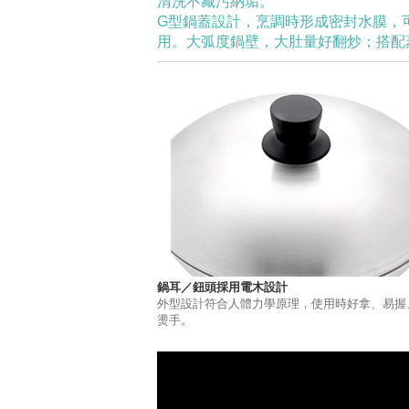
清洗不藏污納垢。
G型鍋蓋設計，烹調時形成密封水膜，
用。大弧度鍋壁，大肚量好翻炒；搭配
鍋耳／鈕頭採用電木設計
外型設計符合人體力學原理，使用時好拿、易握
燙手。