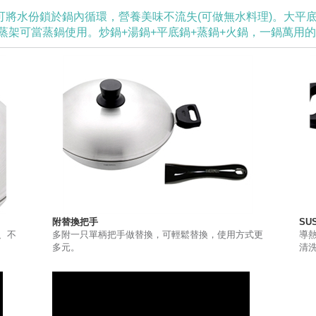
可將水份鎖於鍋內循環，營養美味不流失(可做無水料理)。大平
蒸架可當蒸鍋使用。炒鍋+湯鍋+平底鍋+蒸鍋+火鍋，一鍋萬用
附替換把手
SU
、不
多附一只單柄把手做替換，可輕鬆替換，使用方式更
導
多元。
清