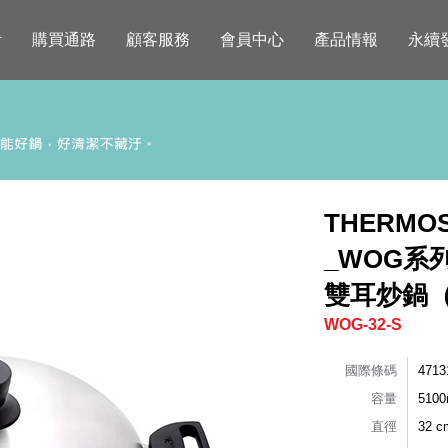
活
購買通路
顧客服務
會員中心
產品情報
永續
THERM
_WOG系
雙耳炒鍋
WOG-32-S
國際條碼
4713
容量
5100
直徑
32 c