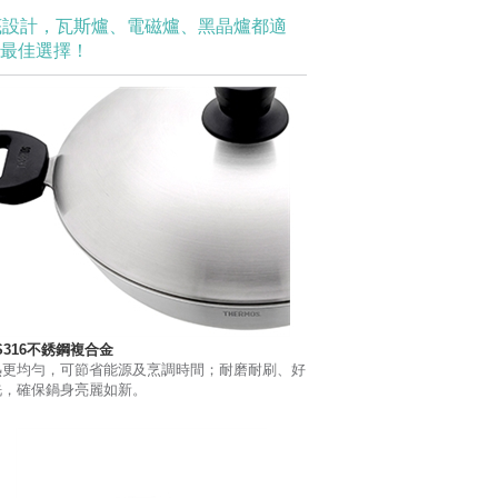
底設計，瓦斯爐、電磁爐、黑晶爐都適
的最佳選擇！
S316不銹鋼複合金
熱更均勻，可節省能源及烹調時間；耐磨耐刷、好
洗，確保鍋身亮麗如新。