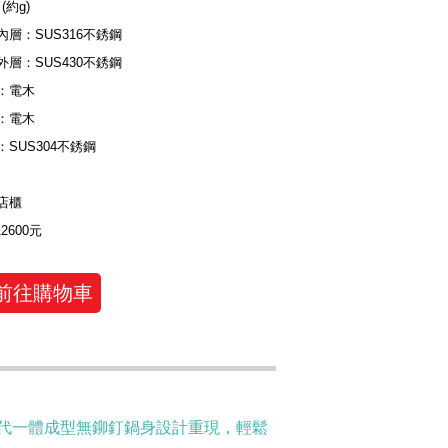
 (約g)
內層：SUS316不銹鋼
外層：SUS430不銹鋼
：電木
：電木
：SUS304不銹鋼
店櫃
12600元
前往購物車
代一體成型無鉚釘鍋身設計重現，輕鬆