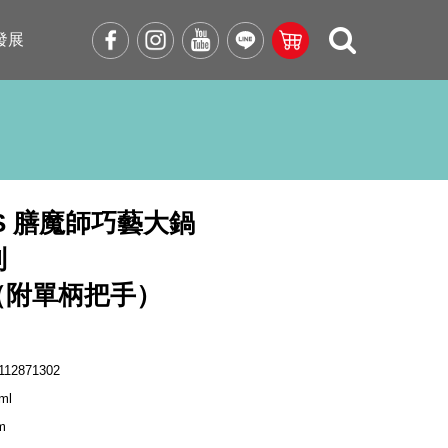
發展
OS 膳魔師巧藝大鍋
列
（附單柄把手）
112871302
ml
m