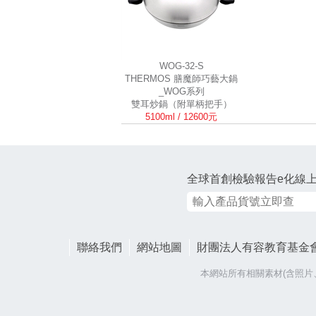
WOG-32-S
THERMOS 膳魔師巧藝大鍋
_WOG系列
雙耳炒鍋（附單柄把手）
5100ml / 12600元
全球首創檢驗報告e化線
聯絡我們
網站地圖
財團法人有容教育基金
本網站所有相關素材(含照