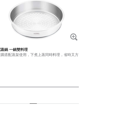
配蒸鍋 一鍋雙料理
選購搭配蒸架使用，下煮上蒸同時料理，省時又方