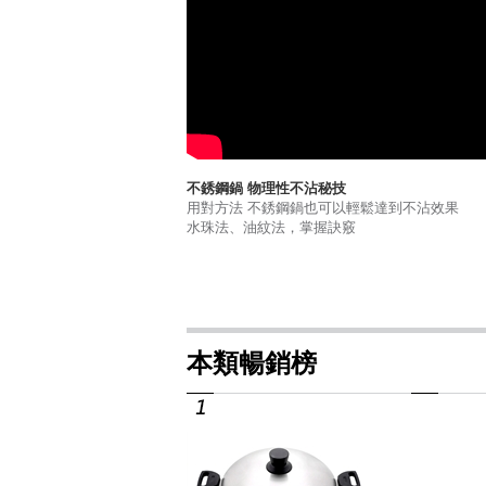
不銹鋼鍋 物理性不沾秘技
用對方法 不銹鋼鍋也可以輕鬆達到不沾效果
水珠法、油紋法，掌握訣竅
本類暢銷榜