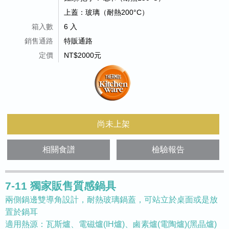
上蓋：玻璃（耐熱200°C）
箱入數
6 入
銷售通路
特販通路
定價
NT$2000元
尚未上架
相關食譜
檢驗報告
7-11 獨家販售質感鍋具
兩側鍋邊雙導角設計，耐熱玻璃鍋蓋，可站立於桌面或是放
置於鍋耳
適用熱源：瓦斯爐、電磁爐(IH爐)、鹵素爐(電陶爐)(黑晶爐)