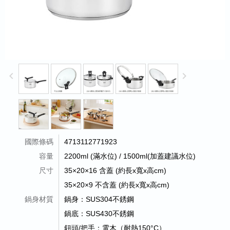
keyboard_arrow_left
keyboard_arrow_right
國際條碼
4713112771923
容量
2200ml (滿水位) / 1500ml(加蓋建議水位)
尺寸
35×20×16 含蓋 (約長x寬x高cm)
35×20×9 不含蓋 (約長x寬x高cm)
鍋身材質
鍋身：SUS304不銹鋼
鍋底：SUS430不銹鋼
鈕頭/把手：電木（耐熱150°C）