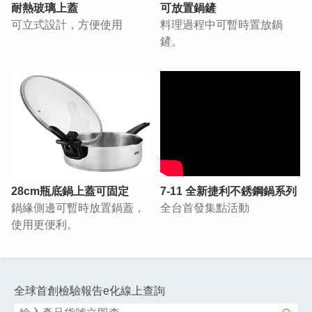
耐熱玻璃上蓋
可放置鍋鏟
可立式設計，方便使用
料理過程中可暫時置放鍋
鏟。
28cm瓶底鍋上蓋可固定
7-11 全新捷利不銹鋼鍋系列
鍋緣側邊可暫時放置鍋蓋，
全台首發集點活動
使用更便利。
全球首創檢驗報告e化線上查詢