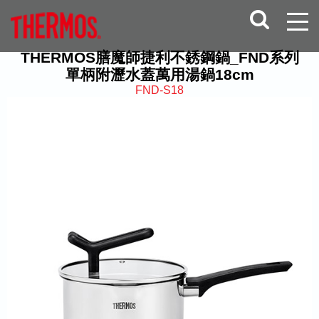
THERMOS膳魔師捷利不銹鋼鍋_FND系列
單柄附瀝水蓋萬用湯鍋18cm
FND-S18