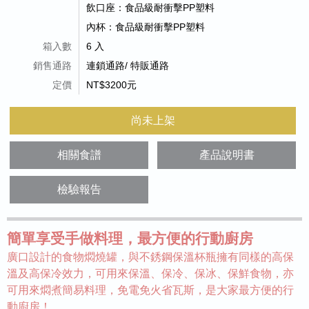
飲口座：食品級耐衝擊PP塑料
內杯：食品級耐衝擊PP塑料
箱入數
6 入
銷售通路
連鎖通路/ 特販通路
定價
NT$3200元
尚未上架
相關食譜
產品說明書
檢驗報告
簡單享受手做料理，最方便的行動廚房
廣口設計的食物燜燒罐，與不銹鋼保溫杯瓶擁有同樣的高保
溫及高保冷效力，可用來保溫、保冷、保冰、保鮮食物，亦
可用來燜煮簡易料理，免電免火省瓦斯，是大家最方便的行
動廚房！