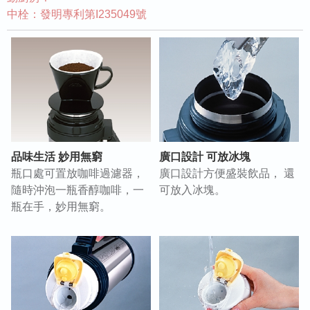
中栓：發明專利第I235049號
品味生活 妙用無窮
廣口設計 可放冰塊
瓶口處可置放咖啡過濾器，
廣口設計方便盛裝飲品， 還
隨時沖泡一瓶香醇咖啡，一
可放入冰塊。
瓶在手，妙用無窮。