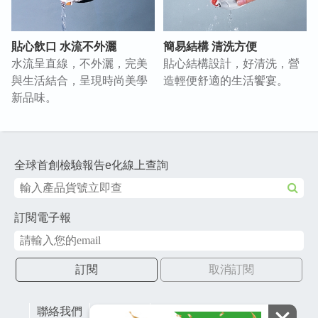
貼心飲口 水流不外灑
簡易結構 清洗方便
水流呈直線，不外灑，完美
貼心結構設計，好清洗，營
與生活結合，呈現時尚美學
造輕便舒適的生活饗宴。
新品味。
全球首創檢驗報告e化線上查詢
訂閱電子報
訂閱
取消訂閱
聯絡我們
網站地圖
財團法人有容教育基金會