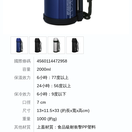
國際條碼
4560114472958
容量
2000ml
保溫效力
6小時：77度以上
24小時：56度以上
保冷效力
6小時：9度以下
口徑
7 cm
尺寸
13×11.5×33 (約長x寬x高cm)
重量
1000 (約g)
其他材質
上蓋材質：食品級耐衝擊PP塑料