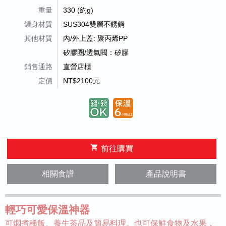
重量
330 (約g)
罐身材質
SUS304雙層不銹鋼
其他材質
內/外上蓋: 聚丙烯PP
矽膠圈/透氣閥：矽膠
銷售通路
直營店櫃
定價
NT$2100元
shopping_cart
前往購買
相關食譜
產品說明書
輕巧可愛保溫神器
可燜煮稀飯、養生茶品及簡易料理。也可保鮮食物及水果，