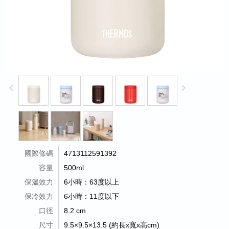
keyboard_arrow_left
keyboard_arrow_right
國際條碼
4713112591392
容量
500ml
保溫效力
6小時：63度以上
保冷效力
6小時：11度以下
口徑
8.2 cm
尺寸
9.5×9.5×13.5 (約長x寬x高cm)