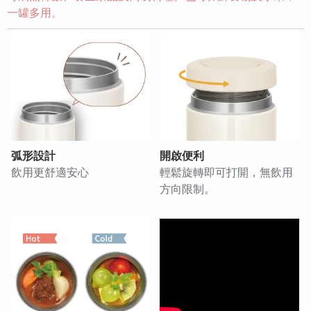
一罐多用。
弧形設計
開啟便利
飲用更舒適安心
輕鬆旋轉即可打開，無飲用
方向限制。