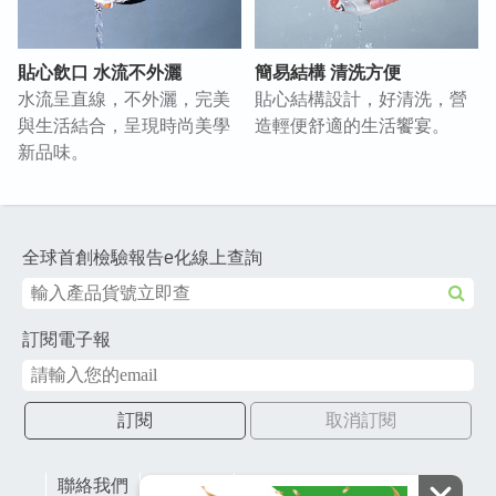
貼心飲口 水流不外灑
簡易結構 清洗方便
水流呈直線，不外灑，完美
貼心結構設計，好清洗，營
與生活結合，呈現時尚美學
造輕便舒適的生活饗宴。
新品味。
全球首創檢驗報告e化線上查詢
訂閱電子報
訂閱
取消訂閱
聯絡我們
網站地圖
財團法人有容教育基金會