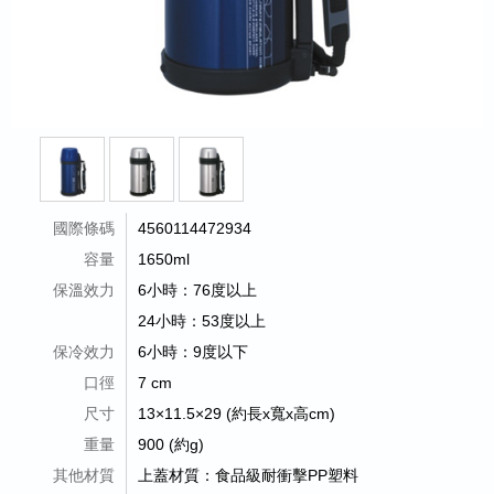
國際條碼
4560114472934
容量
1650ml
保溫效力
6小時：76度以上
24小時：53度以上
保冷效力
6小時：9度以下
口徑
7 cm
尺寸
13×11.5×29 (約長x寬x高cm)
重量
900 (約g)
其他材質
上蓋材質：食品級耐衝擊PP塑料