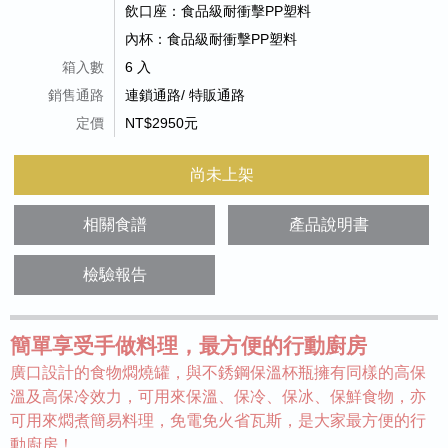
飲口座：食品級耐衝擊PP塑料
內杯：食品級耐衝擊PP塑料
箱入數
6 入
銷售通路
連鎖通路/ 特販通路
定價
NT$2950元
尚未上架
相關食譜
產品說明書
檢驗報告
簡單享受手做料理，最方便的行動廚房
廣口設計的食物燜燒罐，與不銹鋼保溫杯瓶擁有同樣的高保
溫及高保冷效力，可用來保溫、保冷、保冰、保鮮食物，亦
可用來燜煮簡易料理，免電免火省瓦斯，是大家最方便的行
動廚房！