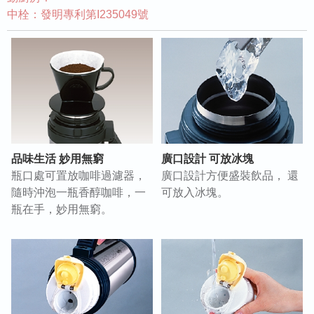
中栓：發明專利第I235049號
品味生活 妙用無窮
廣口設計 可放冰塊
瓶口處可置放咖啡過濾器，
廣口設計方便盛裝飲品， 還
隨時沖泡一瓶香醇咖啡，一
可放入冰塊。
瓶在手，妙用無窮。