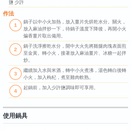
鹽 少許
作法
鍋子以中小火加熱，放入薑片先烘乾水分。關火，
1
放入麻油拌炒一下，待鍋子溫度下降後，再開小火
煸香薑片取出備用。
鍋子洗淨擦乾水分，開中大火先將雞腿肉塊表面煎
2
至金黃。轉小火，接著放入麻油薑片、冰糖一起拌
炒。
繼續加入水與米酒，轉中小火煮沸，湯色轉白後轉
3
小火，加入枸杞，煮至雞肉軟熟。
起鍋前，加入少許鹽調味即可享用。
4
使用鍋具