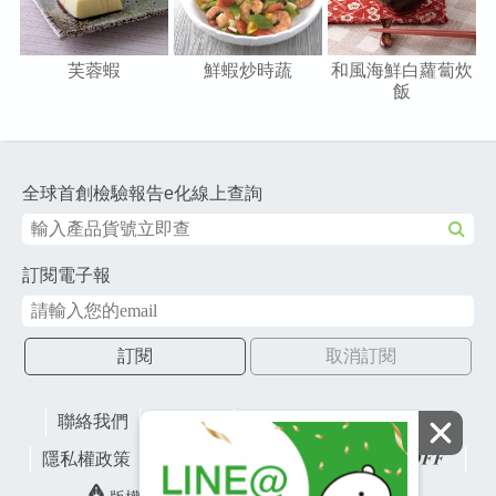
芙蓉蝦
鮮蝦炒時蔬
和風海鮮白蘿蔔炊
飯
全球首創檢驗報告e化線上查詢
訂閱電子報
訂閱
取消訂閱
聯絡我們
網站地圖
財團法人有容教育基金會
隱私權政策
lifefactory