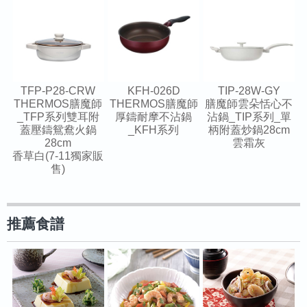
TFP-P28-CRW
KFH-026D
TIP-28W-GY
THERMOS膳魔師
THERMOS膳魔師
膳魔師雲朵恬心不
_TFP系列雙耳附
厚鑄耐摩不沾鍋
沾鍋_TIP系列_單
蓋壓鑄鴛鴦火鍋
_KFH系列
柄附蓋炒鍋28cm
28cm
雲霜灰
香草白(7-11獨家販
售)
推薦食譜