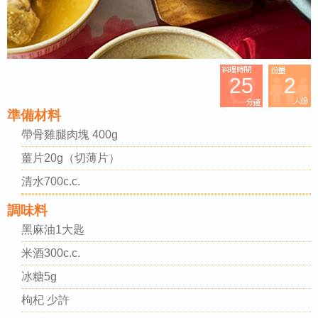
25
2
準備材料
帶骨雞腿肉塊 400g
薑片20g（切薄片）
清水700c.c.
調味料
黑麻油1大匙
米酒300c.c.
冰糖5g
枸杞 少許