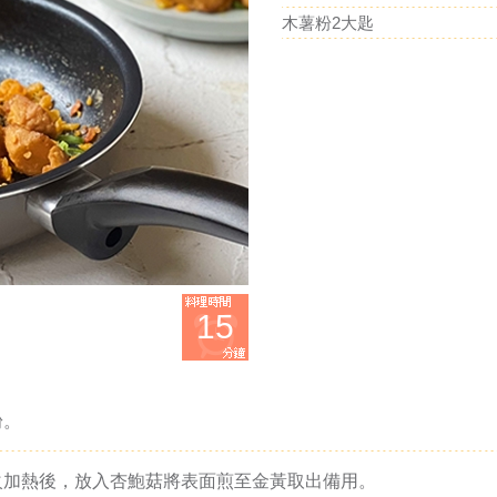
木薯粉2大匙
15
粉。
火加熱後，放入杏鮑菇將表面煎至金黃取出備用。