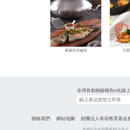
蔥爆乾煎鱸魚
可愛
全球首創檢驗報告e化線
聯絡我們
網站地圖
財團法人有容教育基金
本網站所有相關素材(含照