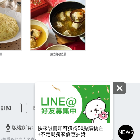
帽
麻油雞湯
訂閱
取消訂閱
版權所有© 2026 皇冠金屬工業股份有限公司
快來註冊即可獲得50點購物金
NEWS
+不定期獨家優惠抽獎！
請尊重各代言人之肖像權，若