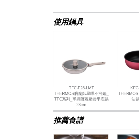
使用鍋具
TFC-F28-LMT
KFG
THERMOS膳魔師星曜不沾鍋_
THERMO
TFC系列_單柄附蓋壓鑄平底鍋
沾鍋
28cm
推薦食譜