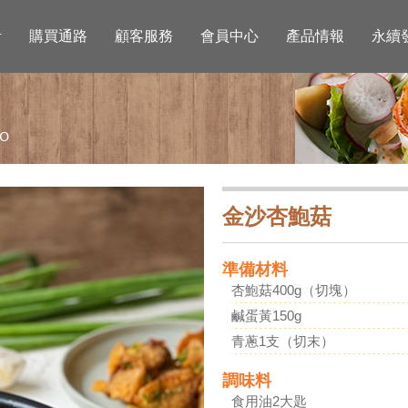
活
購買通路
顧客服務
會員中心
產品情報
永續
金沙杏鮑菇
準備材料
杏鮑菇400g（切塊）
鹹蛋黃150g
青蔥1支（切末）
調味料
食用油2大匙