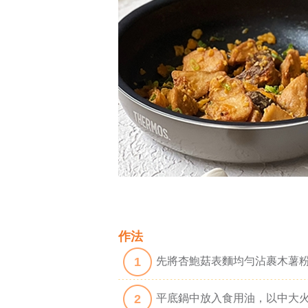
作法
1
先將杏鮑菇表麵均勻沾裹木薯
2
平底鍋中放入食用油，以中大