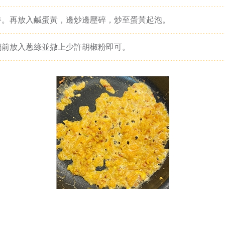
香。再放入鹹蛋黃，邊炒邊壓碎，炒至蛋黃起泡。
鍋前放入蔥綠並撒上少許胡椒粉即可。