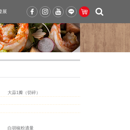
發展
大蒜1瓣（切碎）
白胡椒粉適量