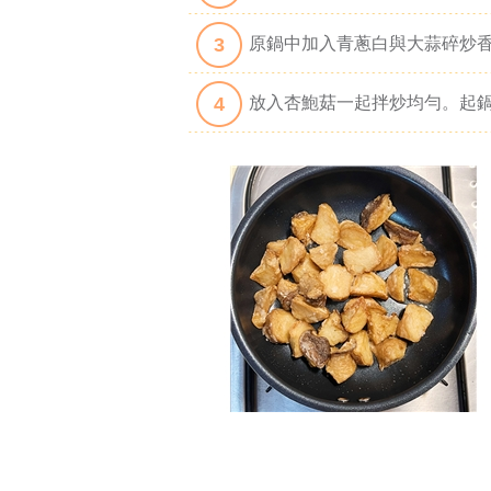
3
原鍋中加入青蔥白與大蒜碎炒
4
放入杏鮑菇一起拌炒均勻。起