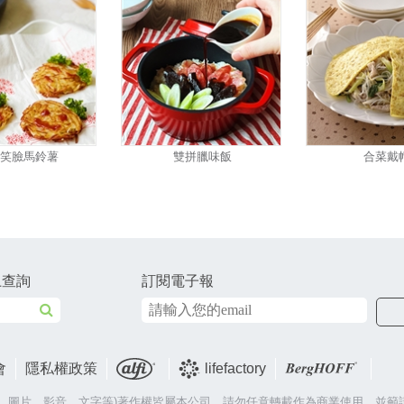
笑臉馬鈴薯
雙拼臘味飯
合菜戴
上查詢
訂閱電子報
會
隱私權政策
lifefactory
片、圖片、影音、文字等)著作權皆屬本公司，請勿任意轉載作為商業使用，並籲