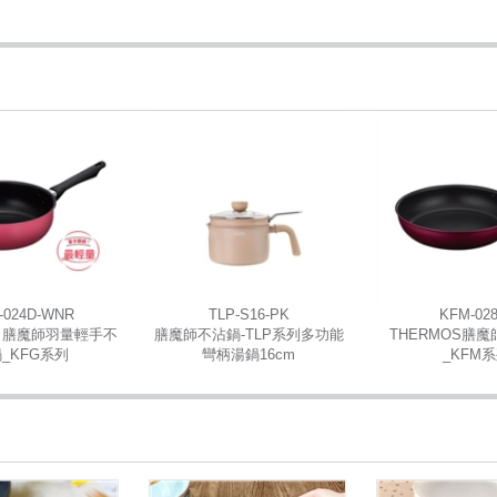
-024D-WNR
TLP-S16-PK
KFM-028
S 膳魔師羽量輕手不
膳魔師不沾鍋-TLP系列多功能
THERMOS膳
_KFG系列
彎柄湯鍋16cm
_KFM