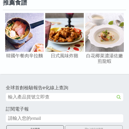
推薦食譜
韓國午餐肉辛拉麵
日式風味炸雞
白花椰菜濃湯佐嫩
煎龍蝦
全球首創檢驗報告e化線上查詢
訂閱電子報