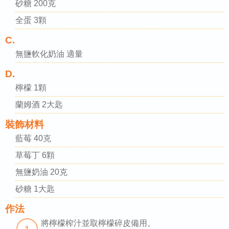
砂糖 200克
全蛋 3顆
C.
無鹽軟化奶油 適量
D.
檸檬 1顆
蘭姆酒 2大匙
裝飾材料
藍莓 40克
草莓丁 6顆
無鹽奶油 20克
砂糖 1大匙
作法
將檸檬榨汁並取檸檬碎皮備用。