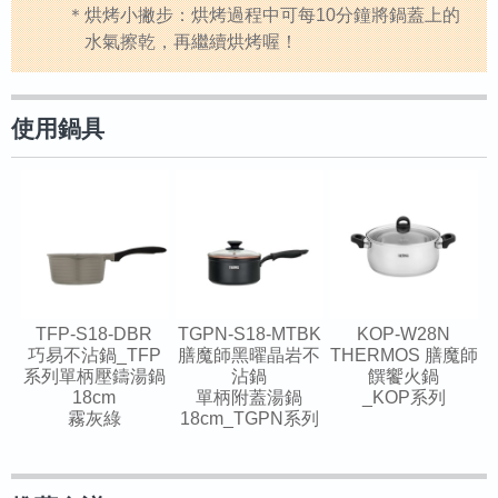
烘烤小撇步：烘烤過程中可每10分鐘將鍋蓋上的
水氣擦乾，再繼續烘烤喔！
使用鍋具
TFP-S18-DBR
TGPN-S18-MTBK
KOP-W28N
巧易不沾鍋_TFP
膳魔師黑曜晶岩不
THERMOS 膳魔師
系列單柄壓鑄湯鍋
沾鍋
饌饗火鍋
18cm
單柄附蓋湯鍋
_KOP系列
霧灰綠
18cm_TGPN系列