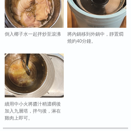
倒入椰子水一起拌炒至滾沸
將內鍋移到外鍋中，靜置燜
燒約40分鐘。
續用中小火將醬汁稍濃稠後
加入九層塔，拌勻後，淋在
雞肉上即可。