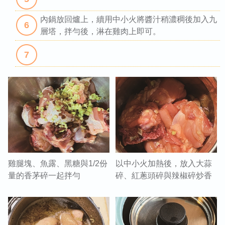
內鍋放回爐上，續用中小火將醬汁稍濃稠後加入九
6
層塔，拌勻後，淋在雞肉上即可。
7
雞腿塊、魚露、黑糖與1/2份
以中小火加熱後，放入大蒜
量的香茅碎一起拌勻
碎、紅蔥頭碎與辣椒碎炒香