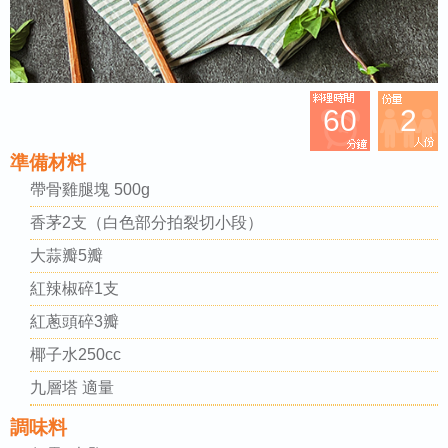
60
2
準備材料
帶骨雞腿塊 500g
香茅2支（白色部分拍裂切小段）
大蒜瓣5瓣
紅辣椒碎1支
紅蔥頭碎3瓣
椰子水250cc
九層塔 適量
調味料