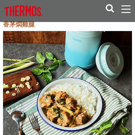
香茅燜雞腿