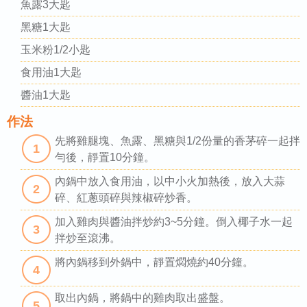
魚露3大匙
黑糖1大匙
玉米粉1/2小匙
食用油1大匙
醬油1大匙
作法
先將雞腿塊、魚露、黑糖與1/2份量的香茅碎一起拌
1
勻後，靜置10分鐘。
內鍋中放入食用油，以中小火加熱後，放入大蒜
2
碎、紅蔥頭碎與辣椒碎炒香。
加入雞肉與醬油拌炒約3~5分鐘。倒入椰子水一起
3
拌炒至滾沸。
將內鍋移到外鍋中，靜置燜燒約40分鐘。
4
取出內鍋，將鍋中的雞肉取出盛盤。
5