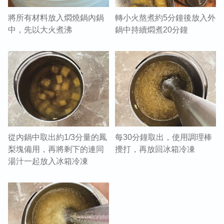
將所有材料放入燜燒鍋內鍋
轉小火熬煮約5分鐘後放入外
中，先以大火煮沸
鍋中持續燜煮20分鐘
從內鍋中取出約1/3分量的鳳
每30分鐘取出，使用調理棒
梨塊備用，再將剩下的連同
攪打，再放回冰箱冷凍
湯汁一起放入冰箱冷凍