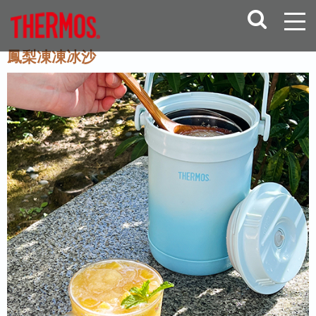
鳳梨凍凍冰沙