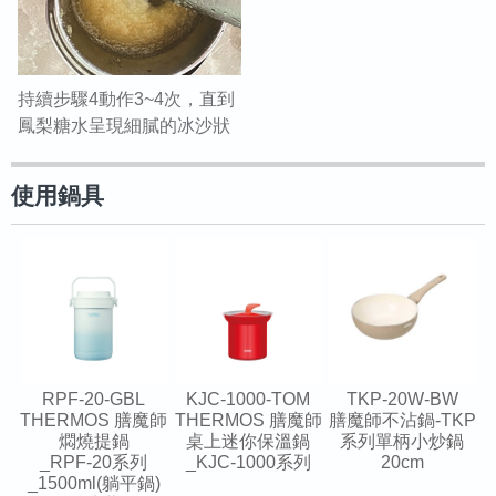
持續步驟4動作3~4次，直到
鳳梨糖水呈現細膩的冰沙狀
使用鍋具
RPF-20-GBL
KJC-1000-TOM
TKP-20W-BW
THERMOS 膳魔師
THERMOS 膳魔師
膳魔師不沾鍋-TKP
燜燒提鍋
桌上迷你保溫鍋
系列單柄小炒鍋
_RPF-20系列
_KJC-1000系列
20cm
_1500ml(躺平鍋)