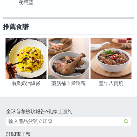
秘境藍
推薦食譜
南瓜奶油燉飯
藥膳補血當歸鴨
豐年八寶燒
全球首創檢驗報告e化線上查詢
訂閱電子報