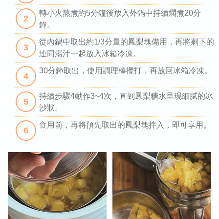
轉小火熬煮約5分鐘後放入外鍋中持續燜煮20分
2
鐘。
從內鍋中取出約1/3分量的鳳梨塊備用，再將剩下的
3
連同湯汁一起放入冰箱冷凍。
30分鐘取出，使用調理棒攪打，再放回冰箱冷凍。
4
持續步驟4動作3~4次，直到鳳梨糖水呈現細膩的冰
5
沙狀。
食用前，再將預先取出的鳳梨塊拌入，即可享用。
6