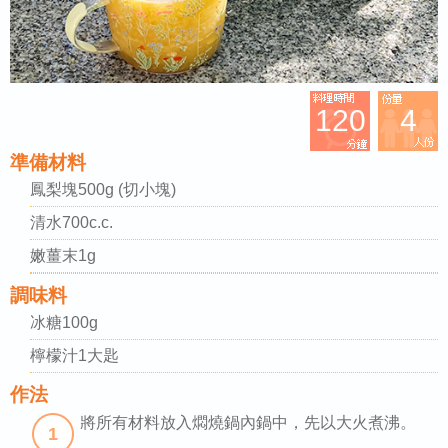
120
4
準備材料
鳳梨塊500g (切小塊)
清水700c.c.
嫩薑末1g
調味料
冰糖100g
檸檬汁1大匙
作法
將所有材料放入燜燒鍋內鍋中，先以大火煮沸。
1