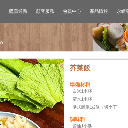
活
購買通路
顧客服務
會員中心
產品情報
永續
芥菜飯
準備材料
白米1米杯
清水1米杯
港式臘腸1/2條（切小丁）
調味料
醬油1小匙