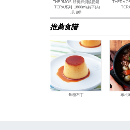
THERMOS 膳魔師燜燒提鍋
THERM
_TCRA系列_1800ml(躺平鍋)
_TCR
瑪瑙藍
推薦食譜
焦糖布丁
布根