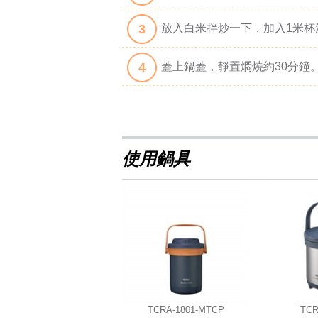
3
放入白米拌炒一下，加入1米杯
4
蓋上鍋蓋，靜置燜燒約30分鐘
使用鍋具
TCRA-1801-MTCP
TCR