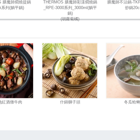
OS 膳魔師燜燒提鍋
THERMOS 膳魔師彩漾燜燒鍋
膳魔師不沾鍋-TK
A系列(躺平鍋)
_RPE-3000系列_3000ml(躺平
炒鍋20
鍋)
(胡蘿蔔橘)
地紅酒燉牛肉
什錦獅子頭
冬瓜蛤