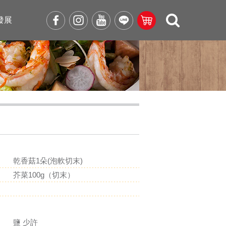
發展
乾香菇1朵(泡軟切末)
芥菜100g（切末）
鹽 少許