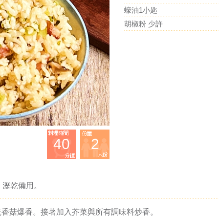
蠔油1小匙
胡椒粉 少許
40
2
，瀝乾備用。
乾香菇爆香。接著加入芥菜與所有調味料炒香。