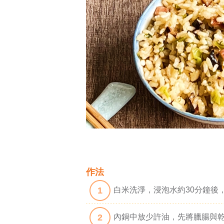
作法
1
白米洗淨，浸泡水約30分鐘後
2
內鍋中放少許油，先將臘腸與