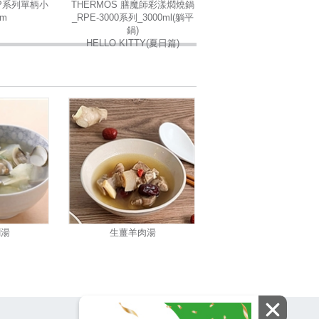
P系列單柄小
THERMOS 膳魔師彩漾燜燒鍋
cm
_RPE-3000系列_3000ml(躺平
鍋)
HELLO KITTY(夏日篇)
蜊湯
生薑羊肉湯