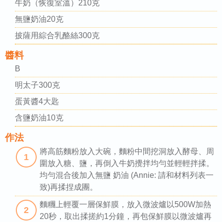
牛奶（恢復室溫）210克
無鹽奶油20克
披薩用綜合乳酪絲300克
醬料
B
明太子300克
蛋黃醬4大匙
含鹽奶油10克
作法
將高筋麵粉放入大碗，麵粉中間挖洞放入酵母、周
1
圍放入糖、鹽，再倒入牛奶攪拌均勻並輕輕拌揉。
均勻混合後加入無鹽 奶油 (Annie: 請和材料列表一
致)再揉捏成團。
麵糰上輕覆一層保鮮膜，放入微波爐以500W加熱
2
20秒，取出揉搓約1分鐘，再包保鮮膜以微波爐再