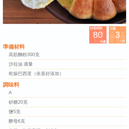
80
3
準備材料
高筋麵粉300克
沙拉油 適量
乾燥巴西里（依喜好添加）
調味料
A
砂糖20克
鹽5克
酵母6克