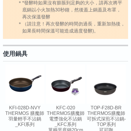
*發酵時如果沒有膨脹到足夠的大小，請再次將平
底鍋以小火加熱30秒鐘，然後蓋上鍋蓋及布罩，
再次保溫發酵
（請注意！再次發酵的時間勿過長，重新加熱後，
如果長時間保溫可能造成過度發酵)。
使用鍋具
KFI-028D-NVY
KFC-020
TOP-F28D-BR
THERMOS 膳魔師
THERMOS膳魔師
THERMOS膳魔師
羽量輕手不沾鍋
電漿強化不沾鍋
可拆式深煎不沾鍋-
_KFI系列
_KFC系列
TOP系列
單柄平底鍋20cm
可可咖