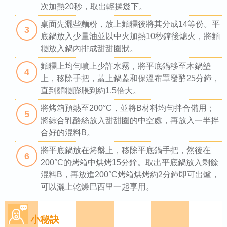
次加熱20秒，取出輕揉幾下。
桌面先灑些麵粉，放上麵糰後將其分成14等份。平
3
底鍋放入少量油並以中火加熱10秒鐘後熄火，將麵
糰放入鍋內排成甜甜圈狀。
麵糰上均勻噴上少許水霧，將平底鍋移至木鍋墊
4
上，移除手把，蓋上鍋蓋和保溫布罩發酵25分鐘，
直到麵糰膨脹到約1.5倍大。
將烤箱預熱至200°C，並將B材料均勻拌合備用；
5
將綜合乳酪絲放入甜甜圈的中空處，再放入一半拌
合好的混料B。
將平底鍋放在烤盤上，移除平底鍋手把，然後在
6
200°C的烤箱中烘烤15分鐘。取出平底鍋放入剩餘
混料B，再放進200°C烤箱烘烤約2分鐘即可出爐，
可以灑上乾燥巴西里一起享用。
小秘訣