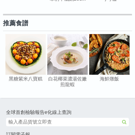
推薦食譜
黑糖紫米八寶糕
白花椰菜濃湯佐嫩
海鮮燉飯
煎龍蝦
全球首創檢驗報告e化線上查詢
訂閱電子報