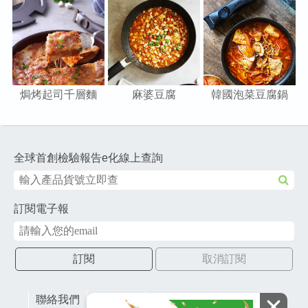
焗烤起司千層麵
麻婆豆腐
韓國泡菜豆腐鍋
全球首創檢驗報告e化線上查詢
訂閱電子報
訂閱
取消訂閱
聯絡我們
網站地圖
財團法人有容教育基金會