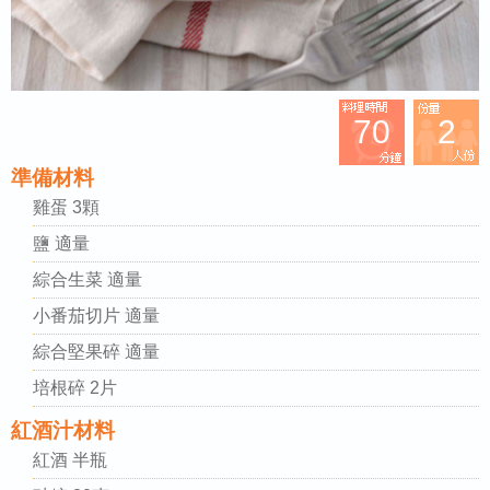
70
2
準備材料
雞蛋 3顆
鹽 適量
綜合生菜 適量
小番茄切片 適量
綜合堅果碎 適量
培根碎 2片
紅酒汁材料
紅酒 半瓶