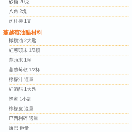
砂糖 20克
八角 2塊
肉桂棒 1支
蔓越莓油醋材料
橄欖油 2大匙
紅蔥頭末 1/2顆
蒜頭末 1顆
蔓越莓乾 1/2杯
檸檬汁 適量
紅酒醋 1大匙
蜂蜜 1小匙
檸檬皮 適量
巴西利碎 適量
鹽巴 適量