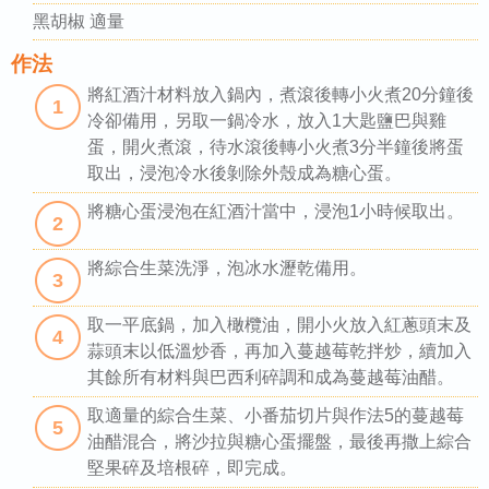
黑胡椒 適量
作法
將紅酒汁材料放入鍋內，煮滾後轉小火煮20分鐘後
1
冷卻備用，另取一鍋冷水，放入1大匙鹽巴與雞
蛋，開火煮滾，待水滾後轉小火煮3分半鐘後將蛋
取出，浸泡冷水後剝除外殼成為糖心蛋。
將糖心蛋浸泡在紅酒汁當中，浸泡1小時候取出。
2
將綜合生菜洗淨，泡冰水瀝乾備用。
3
取一平底鍋，加入橄欖油，開小火放入紅蔥頭末及
4
蒜頭末以低溫炒香，再加入蔓越莓乾拌炒，續加入
其餘所有材料與巴西利碎調和成為蔓越莓油醋。
取適量的綜合生菜、小番茄切片與作法5的蔓越莓
5
油醋混合，將沙拉與糖心蛋擺盤，最後再撒上綜合
堅果碎及培根碎，即完成。