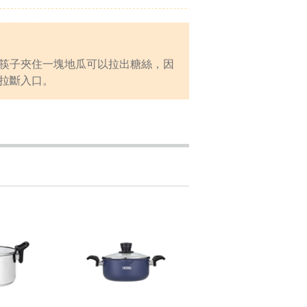
筷子夾住一塊地瓜可以拉出糖絲，因
拉斷入口。