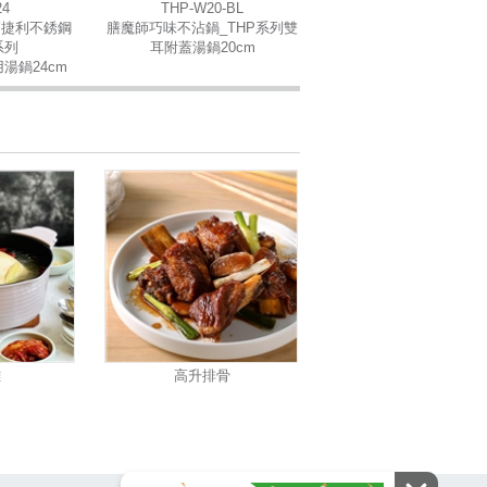
24
THP-W20-BL
師捷利不銹鋼
膳魔師巧味不沾鍋_THP系列雙
系列
耳附蓋湯鍋20cm
湯鍋24cm
雞
高升排骨