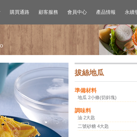
活
購買通路
顧客服務
會員中心
產品情報
永續
拔絲地瓜
準備材料
地瓜 2小條(切斜塊)
調味料
油 2大匙
二號砂糖 4大匙