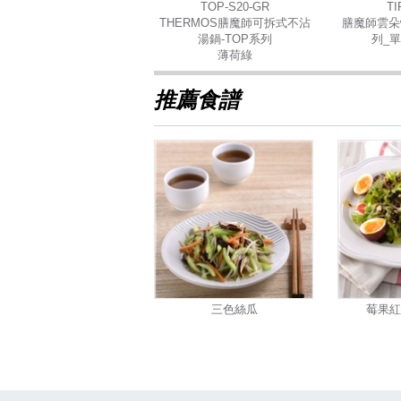
TOP-S20-GR
TI
THERMOS膳魔師可拆式不沾
膳魔師雲朵
湯鍋-TOP系列
列_單
薄荷綠
推薦食譜
三色絲瓜
莓果紅