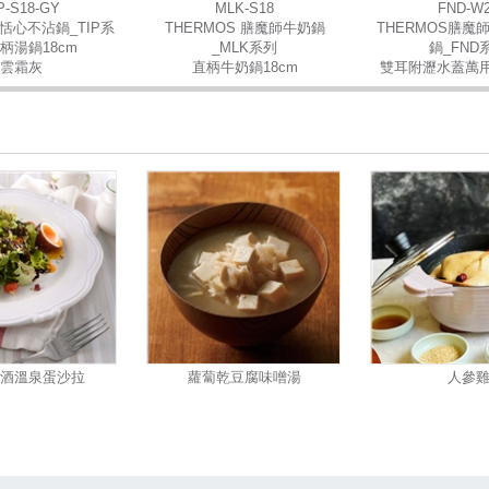
P-S18-GY
MLK-S18
FND-W
恬心不沾鍋_TIP系
THERMOS 膳魔師牛奶鍋
THERMOS膳魔
柄湯鍋18cm
_MLK系列
鍋_FND
雲霜灰
直柄牛奶鍋18cm
雙耳附瀝水蓋萬用
酒溫泉蛋沙拉
蘿蔔乾豆腐味噌湯
人參