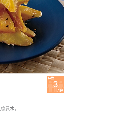
3
入糖及水。