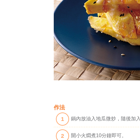
作法
1
鍋內放油入地瓜微炒，隨後加
2
開小火燜煮10分鐘即可。