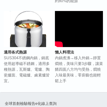
約80%的能源
適用各式熱源
懶人料理法
SUS304不銹鋼內鍋，鍋底
內鍋煮沸→移入外鍋→靜置
使用超導磁不銹鋼，適用多
燜燒，美味只要3步驟，讓菜
種熱源，瓦斯爐、電爐、陶
餚四面八方均勻受熱，燜燒
瓷爐面、電磁爐、鹵素爐皆
入味最美味，零廚藝也能輕
宜。
鬆上手
全球首創檢驗報告e化線上查詢