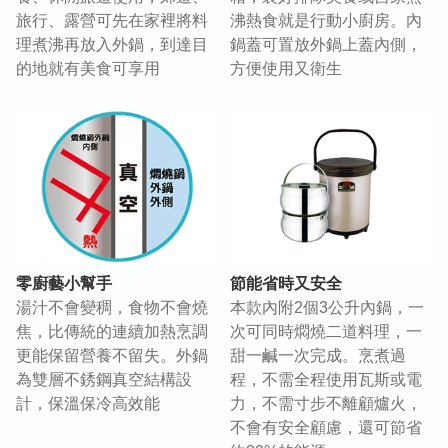
旅行、露營可先在家裡將料
沸熱食就是行動小廚房。內
理煮沸再放入外鍋，到達目
鍋蓋可置放外鍋上蓋內側，
的地就有美食可享用
方便使用又衛生
零廚藝小幫手
節能省時又安全
湯汁不會變稠，食物不會燒
本款內附2個3公升內鍋，一
焦，比傳統的連續加熱烹調
次可同時燜燒二道料理，一
更能保留營養不留失。外鍋
甜一鹹一次完成。烹煮過
為雙層不銹鋼真空結構設
程，不需全程使用瓦斯或電
計，保溫保冷高效能
力，不需寸步不離顧爐火，
不會有安全顧慮，還可節省