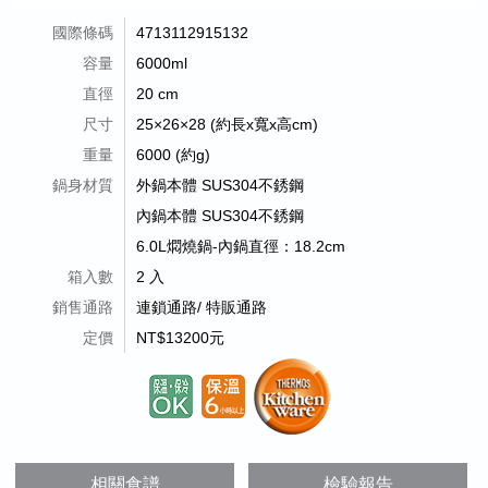
國際條碼
4713112915132
容量
6000ml
直徑
20 cm
尺寸
25×26×28 (約長x寬x高cm)
重量
6000 (約g)
鍋身材質
外鍋本體 SUS304不銹鋼
內鍋本體 SUS304不銹鋼
6.0L燜燒鍋-內鍋直徑：18.2cm
箱入數
2 入
銷售通路
連鎖通路/ 特販通路
定價
NT$13200元
相關食譜
檢驗報告