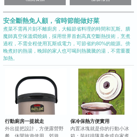
安全斷熱免人顧，省時節能做好菜
煮菜不需再片刻不離廚房，大幅節省料理的時間和瓦斯。膳
魔師真空保溫燜燒鍋，採用世界首創高真空斷熱技術，烹煮
過程，不需全程使用瓦斯或電力，可節省約80%的能源。傍
晚煮好的熱湯，晚歸的家人也可喝到熱騰騰的湯，不需重覆
加熱。
行動廚房一提就走
保冷保熱方便實用
外出提把設計，方便露營野
內置冰塊就是你的行動小冰
餐、休閒旅遊使用，郊遊、
箱；裝好排隊美食或自家煮