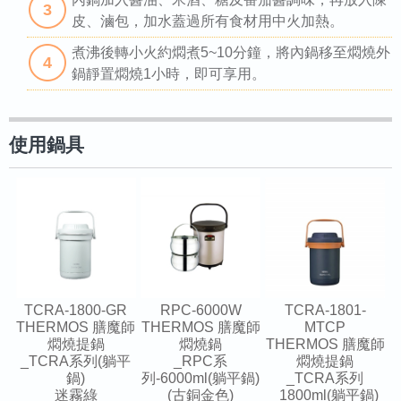
3
皮、滷包，加水蓋過所有食材用中火加熱。
煮沸後轉小火約燜煮5~10分鐘，將內鍋移至燜燒外
4
鍋靜置燜燒1小時，即可享用。
使用鍋具
TCRA-1800-GR
RPC-6000W
TCRA-1801-
THERMOS 膳魔師
THERMOS 膳魔師
MTCP
燜燒提鍋
燜燒鍋
THERMOS 膳魔師
_TCRA系列(躺平
_RPC系
燜燒提鍋
鍋)
列-6000ml(躺平鍋)
_TCRA系列
迷霧綠
(古銅金色)
_1800ml(躺平鍋)