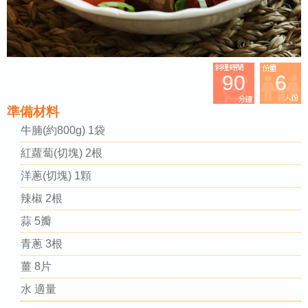
90
6
準備材料
牛腩(約800g) 1袋
紅蘿蔔(切塊) 2根
洋蔥(切塊) 1顆
辣椒 2根
蒜 5瓣
青蔥 3根
薑 8片
水 適量