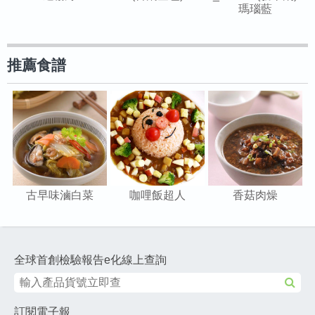
瑪瑙藍
推薦食譜
古早味滷白菜
咖哩飯超人
香菇肉燥
全球首創檢驗報告e化線上查詢
訂閱電子報