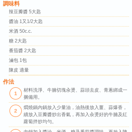
調味料
辣豆瓣醬 5大匙
醬油 1又1/2大匙
米酒 50c.c.
糖 2大匙
番茄醬 2大匙
滷包 1包
陳皮 適量
作法
材料洗淨、牛腩切塊汆燙、蒜頭去皮、青蔥綁成一
1
捆備用。
燜燒鍋內鍋放入少量油，油熱後放入薑、蒜爆香，
2
續放入豆瓣醬炒出香氣，再加入汆燙好的牛腩及紅
蘿蔔拌炒均勻。
內鍋加入醬油、米酒、糖及番茄醬調味，再放入陳