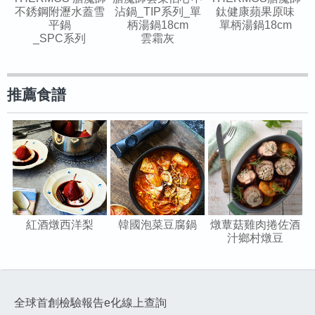
不銹鋼附瀝水蓋雪
沾鍋_TIP系列_單
鈦健康蘋果原味
平鍋
柄湯鍋18cm
單柄湯鍋18cm
_SPC系列
雲霜灰
推薦食譜
紅酒燉西洋梨
韓國泡菜豆腐鍋
燉蕈菇雞肉捲佐酒
汁鄉村燉豆
全球首創檢驗報告e化線上查詢