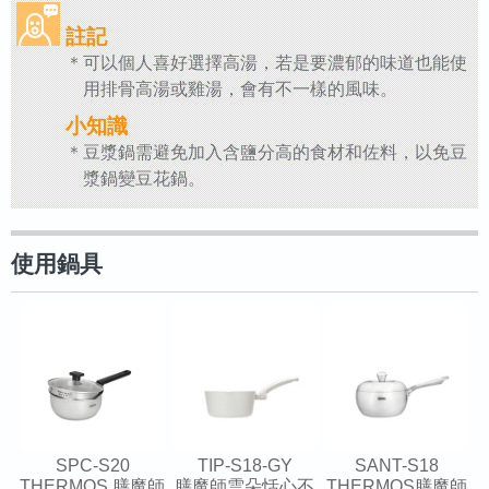
註記
可以個人喜好選擇高湯，若是要濃郁的味道也能使
用排骨高湯或雞湯，會有不一樣的風味。
小知識
豆漿鍋需避免加入含鹽分高的食材和佐料，以免豆
漿鍋變豆花鍋。
使用鍋具
SPC-S20
TIP-S18-GY
SANT-S18
THERMOS 膳魔師
膳魔師雲朵恬心不
THERMOS膳魔師