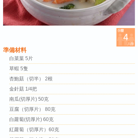
4
準備材料
白菜葉 5片
草蝦 5隻
杏鮑菇（切半） 2根
金針菇 1/4把
南瓜(切厚片) 50克
豆腐（切厚片） 80克
白蘿蔔(切厚片) 60克
紅蘿蔔（切厚片）60克