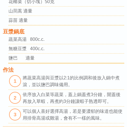
花椰菜（切小塊）50克
山茼蒿 適量
蒜苗 適量
豆漿鍋底
蔬菜高湯 800c.c.
無糖豆漿 400c.c.
鹽巴 適量
作法
將蔬菜高湯與豆漿以2:1的比例調和後放入鍋中煮
1
滾，並以鹽巴調味備用。
依序放入白菜等蔬菜，蓋上鍋蓋煮3分鐘，開蓋後
2
再放入草蝦，再煮約3分鐘讓蝦子熟透即可。
可以個人喜好選擇高湯，若是要濃郁的味道也能使
3
用排骨高湯或雞湯，會有不一樣的風味。