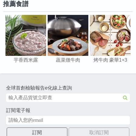
推薦食譜
芋香西米露
蔬菜燉牛肉
烤牛肉 豪華1+3
全球首創檢驗報告e化線上查詢
訂閱電子報
訂閱
取消訂閱