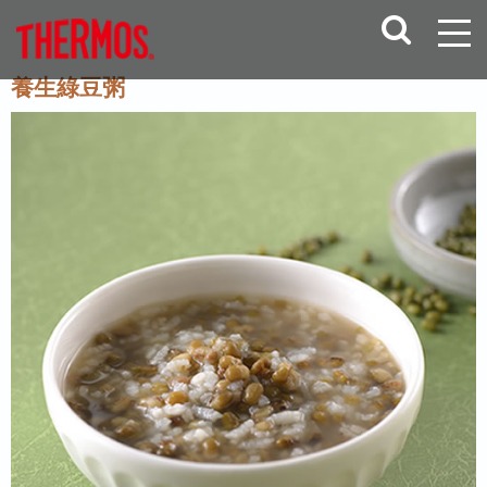
養生綠豆粥