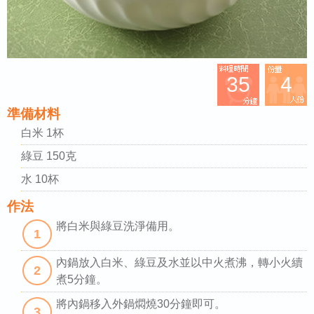
35
4
準備材料
白米 1杯
綠豆 150克
水 10杯
作法
將白米與綠豆洗淨備用。
1
內鍋放入白米、綠豆及水並以中火煮沸，轉小火續
2
煮5分鐘。
將內鍋移入外鍋燜燒30分鐘即可。
3