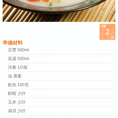
2
準備材料
豆漿 500ml
高湯 500ml
洋蔥 1/2個
油 適量
魷魚 100克
鮮蝦 少許
玉米 少許
扇貝 少許