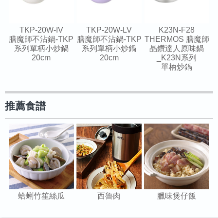
TKP-20W-IV
TKP-20W-LV
K23N-F28
膳魔師不沾鍋-TKP
膳魔師不沾鍋-TKP
THERMOS 膳魔師
系列單柄小炒鍋
系列單柄小炒鍋
晶鑽達人原味鍋
20cm
20cm
_K23N系列
單柄炒鍋
推薦食譜
蛤蜊竹笙絲瓜
西魯肉
臘味煲仔飯