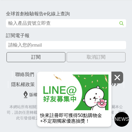
全球首創檢驗報告e化線上查詢
訂閱電子報
訂閱
取消訂閱
聯絡我們
網站地圖
財團法人有容教育基金會
隱私權政策
lifefactory
版權所有© 2026 皇冠金屬工業股份有限公司
本網站所有相關素材(含照片、圖片、影音、文字等)著作權皆屬本公
司，請勿任意轉載作為商業使用，並籲請尊重各代言人之肖像權，若因
快來註冊即可獲得50點購物金
此引發侵權之爭議與訴訟，本公司將保留相關法律追訴權。
NEWS
+不定期獨家優惠抽獎！