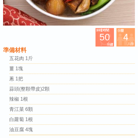
50
4
準備材料
五花肉 1斤
薑 1塊
蔥 1把
蒜頭(整顆帶皮)2顆
辣椒 1根
青江菜 6顆
白蘿蔔 1根
油豆腐 4塊