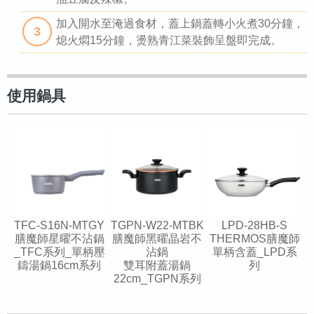
加入開水至淹過食材，蓋上鍋蓋轉小火煮30分鐘，
3
熄火燜15分鐘，燙熟青江菜裝飾呈盤即完成。
使用鍋具
TFC-S16N-MTGY
TGPN-W22-MTBK
LPD-28HB-S
膳魔師星曜不沾鍋
膳魔師黑曜晶岩不
THERMOS膳魔師
_TFC系列_單柄壓
沾鍋
單柄含蓋_LPD系
鑄湯鍋16cm系列
雙耳附蓋湯鍋
列
22cm_TGPN系列