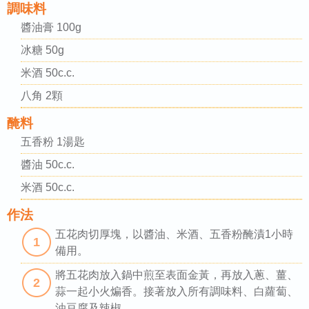
調味料
醬油膏 100g
冰糖 50g
米酒 50c.c.
八角 2顆
醃料
五香粉 1湯匙
醬油 50c.c.
米酒 50c.c.
作法
五花肉切厚塊，以醬油、米酒、五香粉醃漬1小時
1
備用。
將五花肉放入鍋中煎至表面金黃，再放入蔥、薑、
2
蒜一起小火煸香。接著放入所有調味料、白蘿蔔、
油豆腐及辣椒。