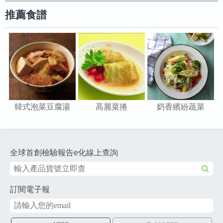
推薦食譜
韓式泡菜豆腐湯
奶香繽紛蔬菜
高麗菜捲
全球首創檢驗報告e化線上查詢
訂閱電子報