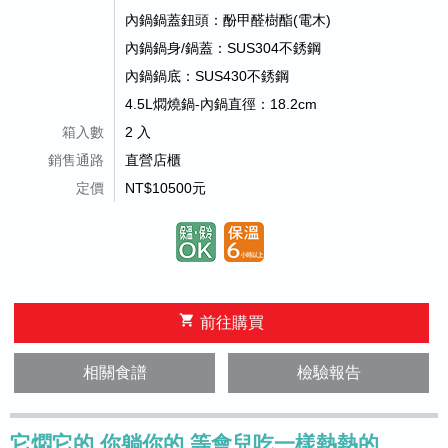
內鍋鍋蓋鈕頭：酚甲醛樹酯(電木)
內鍋鍋身/鍋蓋：SUS304不銹鋼
內鍋鍋底：SUS430不銹鋼
4.5L燜燒鍋-內鍋直徑：18.2cm
箱入數
2 入
銷售通路
直營店櫃
定價
NT$10500元
shopping_cart
前往購買
相關食譜
檢驗報告
它燜它的 你躺你的 等會兒吃一樣熱熱的