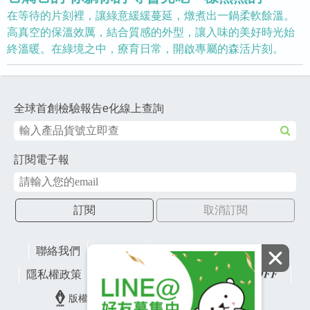
在等待的片刻裡，讓綠意緩緩蔓延，燉煮出一鍋柔軟餘溫。
高真空的保溫效厲，結合質感的外型，讓入味的美好時光始
終溫暖。在綠境之中，療育日常，開啟專屬的森活片刻。
全球首創檢驗報告e化線上查詢
訂閱電子報
訂閱
取消訂閱
聯絡我們
網站地圖
財團法人有容教育基金會
隱私權政策
lifefactory
版權所有© 2026 皇冠金屬工業股份有限公司