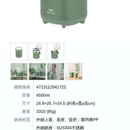
國際條碼
4713112941722
容量
4500ml
尺寸
26.8×25.7×24.5 (約長x寬x高cm)
重量
3310 (約g)
鍋身材質
外鍋上蓋、底座、提把：聚丙烯PP
外鍋鍋身：SUS304不銹鋼