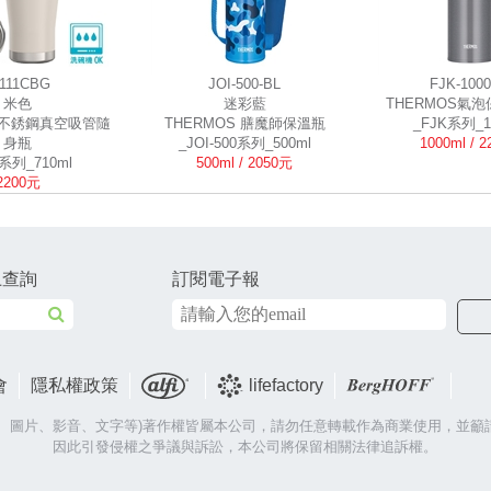
S111CBG
JOI-500-BL
FJK-1000
米色
迷彩藍
THERMOS氣
S不銹鋼真空吸管隨
THERMOS 膳魔師保溫瓶
_FJK系列_1
身瓶
_JOI-500系列_500ml
1000ml / 
1系列_710ml
500ml / 2050元
2200元
上查詢
訂閱電子報
會
隱私權政策
lifefactory
片、圖片、影音、文字等)著作權皆屬本公司，請勿任意轉載作為商業使用，並籲
因此引發侵權之爭議與訴訟，本公司將保留相關法律追訴權。