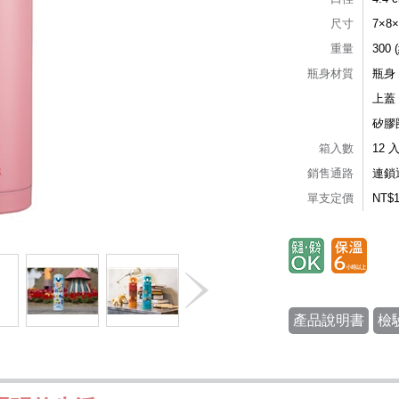
尺寸
7×8
重量
300 
瓶身材質
瓶身
上蓋
矽膠
箱入數
12 
銷售通路
連鎖
單支定價
NT$
產品說明書
檢