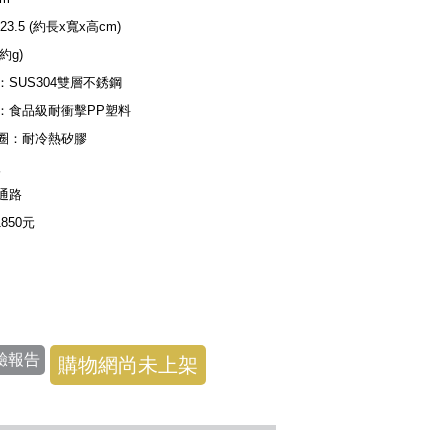
×23.5 (約長x寬x高cm)
(約g)
：SUS304雙層不銹鋼
：食品級耐衝擊PP塑料
圈：耐冷熱矽膠
入
通路
1850元
驗報告
購物網尚未上架