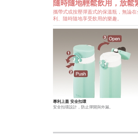
隨時隨地輕鬆飲用，放鬆
攜帶式或按壓彈蓋式的保溫瓶，無論在
利、隨時隨地享受飲用的樂趣。
專利上蓋 安全扣環
安全扣環設計，防止彈開與外漏。