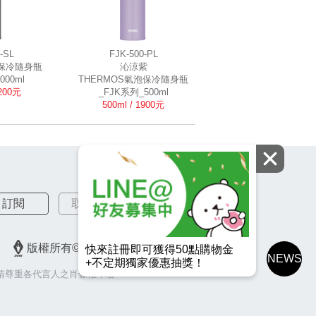
-SL
FJK-500-PL
泡保冷隨身瓶
沁涼紫
000ml
THERMOS氣泡保冷隨身瓶
2200元
_FJK系列_500ml
500ml / 1900元
訂閱
取消訂閱
版權所有© 2026 皇冠金屬工業股份有限公司
快來註冊即可獲得50點購物金
NEWS
+不定期獨家優惠抽獎！
請尊重各代言人之肖像權，若