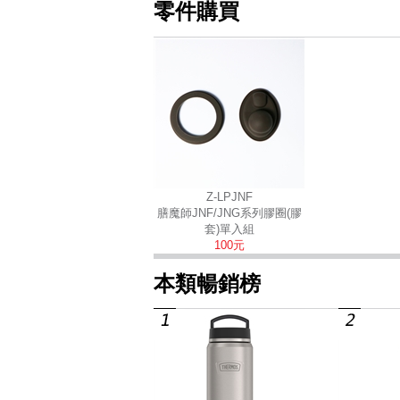
零件購買
Z-LPJNF
膳魔師JNF/JNG系列膠圈(膠
套)單入組
100元
本類暢銷榜