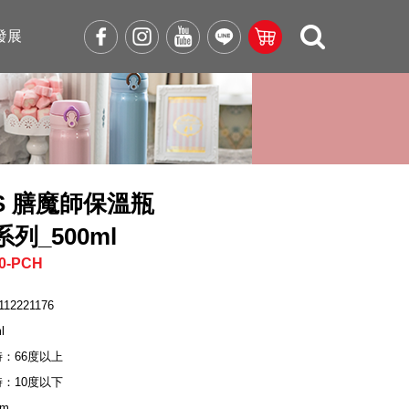
發展
OS 膳魔師保溫瓶
0系列_500ml
0-PCH
112221176
l
時：66度以上
時：10度以下
cm