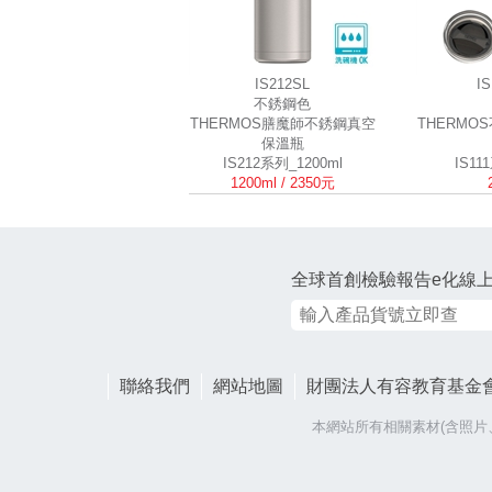
IS212SL
I
不銹鋼色
THERMOS膳魔師不銹鋼真空
THERMO
保溫瓶
IS212系列_1200ml
IS11
1200ml / 2350元
全球首創檢驗報告e化線
聯絡我們
網站地圖
財團法人有容教育基金
本網站所有相關素材(含照