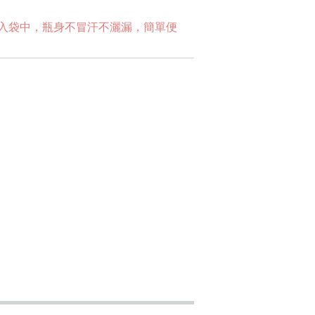
入袋中，瓶身不冒汗不灑漏，簡單便