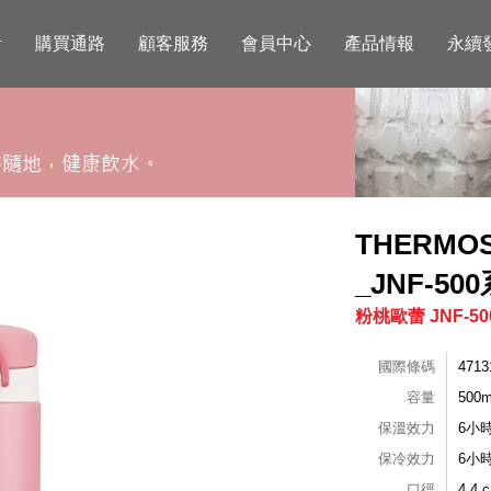
活
購買通路
顧客服務
會員中心
產品情報
永續
THERM
_JNF-50
粉桃歐蕾 JNF-50
國際條碼
4713
容量
500m
保溫效力
6小
保冷效力
6小
口徑
4.4 