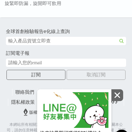
旋緊即防漏，旋開即可飲用
全球首創檢驗報告e化線上查詢
訂閱電子報
訂閱
取消訂閱
聯絡我們
網站地圖
財團法人有容教育基金會
隱私權政策
lifefactory
版權所有© 2026 皇冠金屬工業股份有限公司
本網站所有相關素材(含照片、圖片、影音、文字等)著作權皆屬本公
司，請勿任意轉載作為商業使用，並籲請尊重各代言人之肖像權，若因