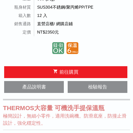
瓶身材質
SUS304不銹鋼/聚丙烯PP/TPE
箱入數
12 入
銷售通路
直營店櫃/ 網購店鋪
定價
NT$2350元
shopping_cart
前往購買
產品說明書
檢驗報告
THERMOS大容量 可機洗手提保溫瓶
極簡設計，無細小零件，適用洗碗機。防滑底座，防撞止滑
設計，強化穩定性。