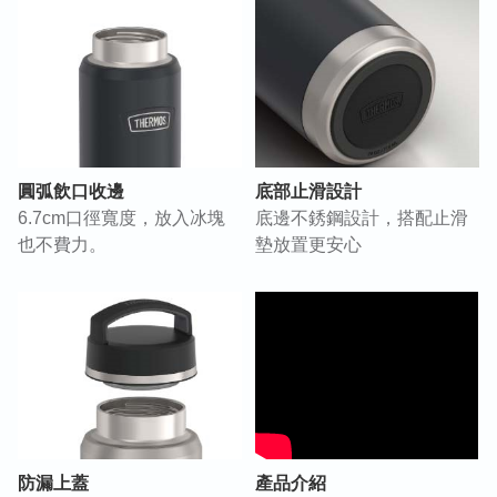
圓弧飲口收邊
底部止滑設計
6.7cm口徑寬度，放入冰塊
底邊不銹鋼設計，搭配止滑
也不費力。
墊放置更安心
防漏上蓋
產品介紹