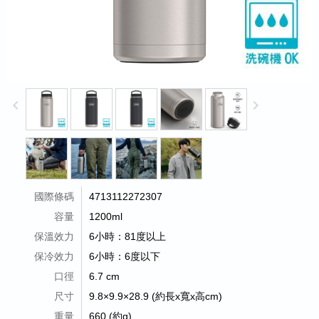
keyboard_arrow_left
keyboard_arrow_right
國際條碼
4713112272307
容量
1200ml
保溫效力
6小時：81度以上
保冷效力
6小時：6度以下
口徑
6.7 cm
尺寸
9.8×9.9×28.9 (約長x寬x高cm)
重量
660 (約g)