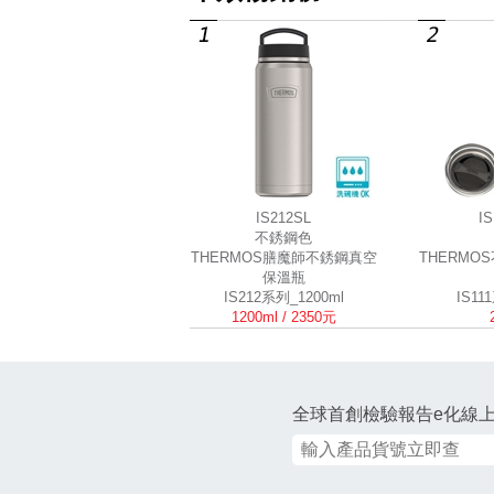
IS212SL
I
不銹鋼色
THERMOS膳魔師不銹鋼真空
THERMO
保溫瓶
IS212系列_1200ml
IS11
1200ml / 2350元
全球首創檢驗報告e化線