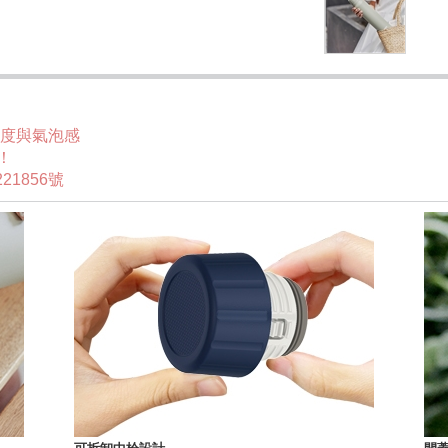
溫度與氣泡感
！
21856號