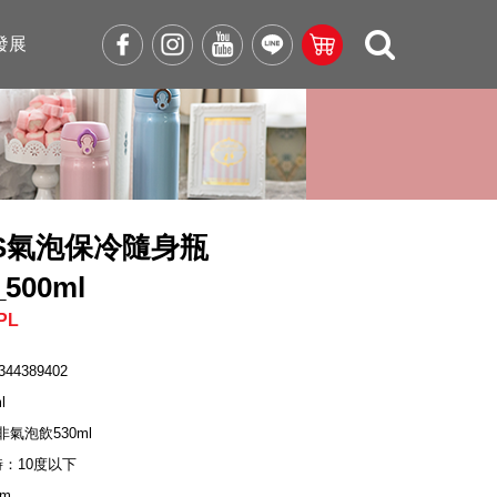
發展
OS氣泡保冷隨身瓶
500ml
PL
344389402
l
非氣泡飲530ml
時：10度以下
cm