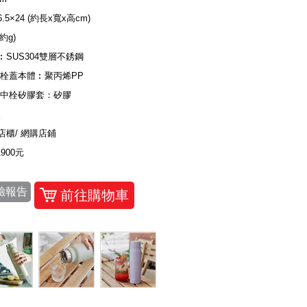
×6.5×24 (約長x寬x高cm)
(約g)
︰SUS304雙層不銹鋼
/栓蓋本體︰聚丙烯PP
/中栓矽膠套：矽膠
入
店櫃/ 網購店鋪
1900元
驗報告
前往購物車