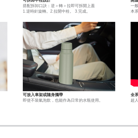
可拆卸中栓設計
開
搭配拆卸口訣：逆＞轉＞拉即可拆開上蓋
一
1.逆時針旋轉。2.拉開中栓。 3.完成。
本
可放入車架或隨身攜帶
全
即使不裝氣泡飲，也能作為日常的水瓶使用。
超