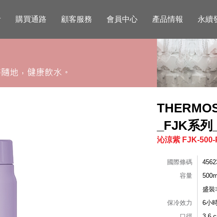
活
購買通路
顧客服務
會員中心
產品情報
永續
THERM
_FJK系列_
沁涼紫 FJK-500-
國際條碼
4562
容量
500m
盛裝
保冷效力
6小
口徑
3.6 