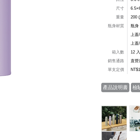
尺寸
6.5
重量
200 
瓶身材質
瓶身
上蓋
上蓋
箱入數
12 
銷售通路
直營
單支定價
NT$
產品說明書
檢