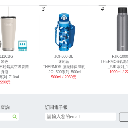
S111CBG
JOI-500-BL
FJK-1000
米色
迷彩藍
THERMOS氣
S不銹鋼真空吸管隨
THERMOS 膳魔師保溫瓶
_FJK系列_1
身瓶
_JOI-500系列_500ml
1000ml / 
1系列_710ml
500ml / 2050元
2200元
上查詢
訂閱電子報