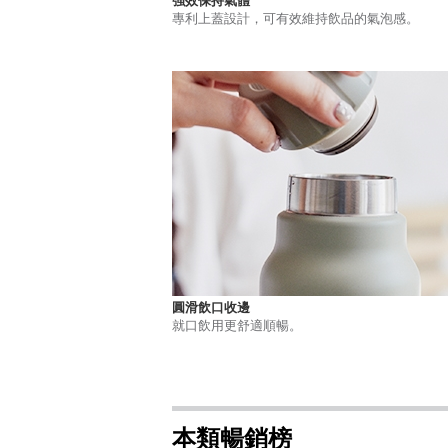
強效保持氣體
專利上蓋設計，可有效維持飲品的氣泡感。
圓滑飲口收邊
就口飲用更舒適順暢。
本類暢銷榜