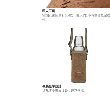
匠人工藝
52個孔來回穿針104次，匠人們1小時也僅能完成
件。
專屬提帶設計
搭配瓶身專屬提袋，輕巧便攜。