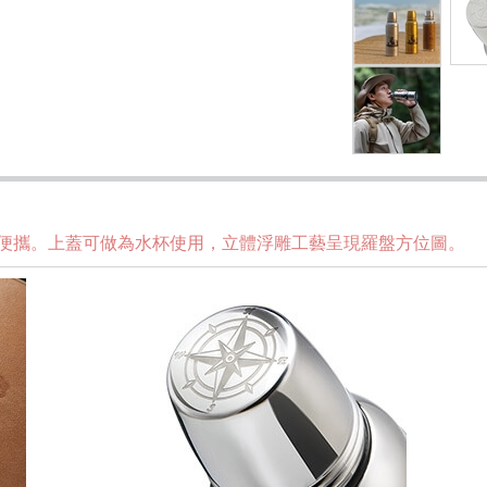
便攜。上蓋可做為水杯使用，立體浮雕工藝呈現羅盤方位圖。