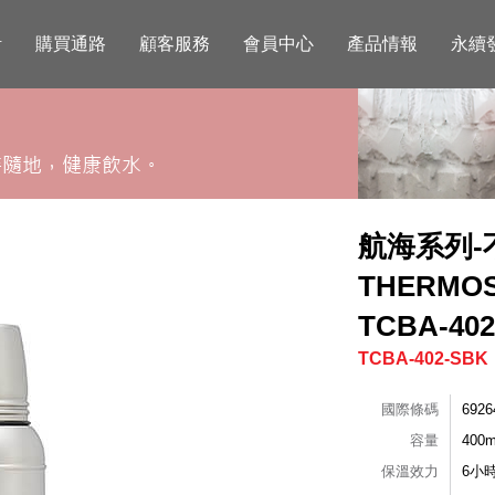
活
購買通路
顧客服務
會員中心
產品情報
永續
航海系列-
THERM
TCBA-402
TCBA-402-SBK
國際條碼
6926
容量
400m
保溫效力
6小