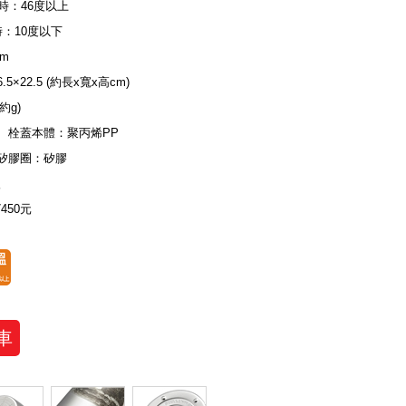
小時：46度以上
時：10度以下
cm
×6.5×22.5 (約長x寬x高cm)
(約g)
、栓蓋本體：聚丙烯PP
矽膠圈：矽膠
入
7450元
車