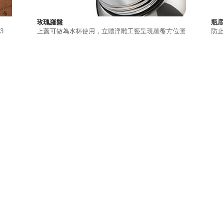
玫瑰羅盤
瓶
3
上蓋可做為水杯使用，立體浮雕工藝呈現羅盤方位圖
防