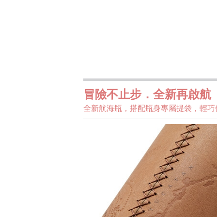
冒險不止步．全新再啟航
全新航海瓶，搭配瓶身專屬提袋，輕巧