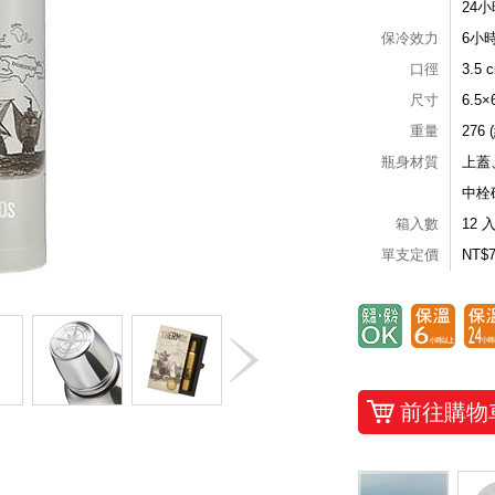
24
保冷效力
6小
口徑
3.5 
尺寸
6.5
重量
276 
瓶身材質
上蓋
中栓
箱入數
12 
單支定價
NT$
前往購物