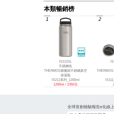
本類暢銷榜
IS212SL
I
不銹鋼色
THERMOS膳魔師不銹鋼真空
THERMO
保溫瓶
IS212系列_1200ml
IS11
1200ml / 2350元
全球首創檢驗報告e化線