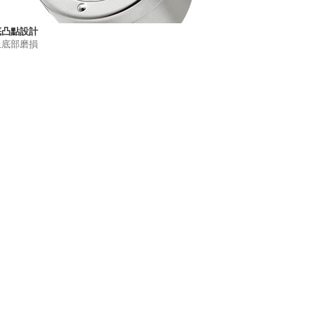
底凸點設計
止底部磨損