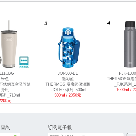
S111CBG
JOI-500-BL
FJK-1000
米色
迷彩藍
THERMOS氣
S不銹鋼真空吸管隨
THERMOS 膳魔師保溫瓶
_FJK系列_1
身瓶
_JOI-500系列_500ml
1000ml / 
1系列_710ml
500ml / 2050元
2200元
上查詢
訂閱電子報