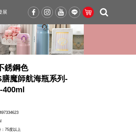
發展
不銹鋼色
OS膳魔師航海瓶系列-
-400ml
497334623
l
時：75度以上