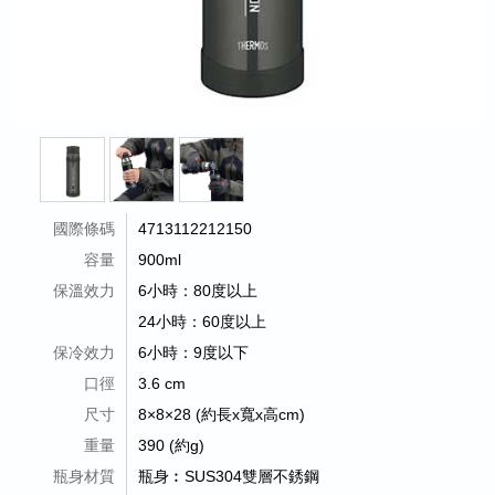
國際條碼
4713112212150
容量
900ml
保溫效力
6小時：80度以上
24小時：60度以上
保冷效力
6小時：9度以下
口徑
3.6 cm
尺寸
8×8×28 (約長x寬x高cm)
重量
390 (約g)
瓶身材質
瓶身︰SUS304雙層不銹鋼