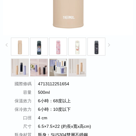
keyboard_arrow_left
keyboard_arrow_right
國際條碼
4713112251654
容量
500ml
保溫效力
6小時：68度以上
保冷效力
6小時：10度以下
口徑
4 cm
尺寸
6.5×7.5×22 (約長x寬x高cm)
瓶身材質
瓶身︰SUS304雙層不銹鋼