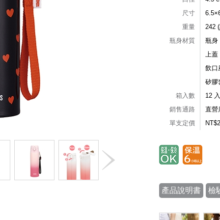
尺寸
6.5
重量
242 
瓶身材質
瓶身
上蓋
飲口
矽膠
箱入數
12 
銷售通路
直營
單支定價
NT$
產品說明書
檢