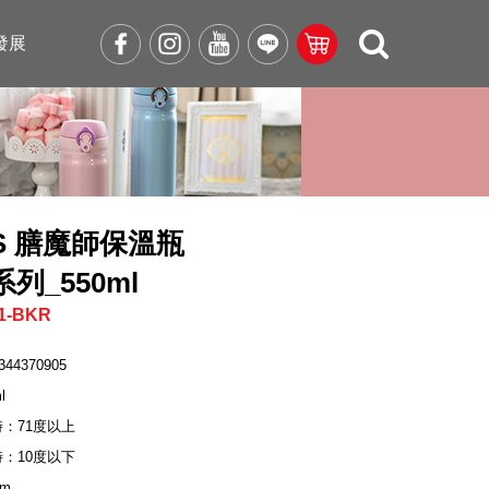
發展
OS 膳魔師保溫瓶
1系列_550ml
1-BKR
344370905
l
時：71度以上
時：10度以下
cm