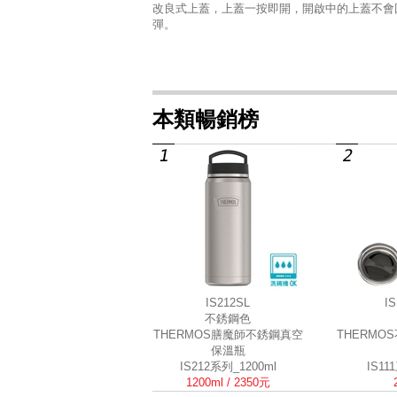
改良式上蓋，上蓋一按即開，開啟中的上蓋不會
彈。
本類暢銷榜
IS212SL
I
不銹鋼色
THERMOS膳魔師不銹鋼真空
THERMO
保溫瓶
IS212系列_1200ml
IS11
1200ml / 2350元