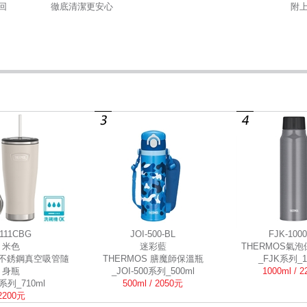
回
徹底清潔更安心
附
S111CBG
JOI-500-BL
FJK-1000
米色
迷彩藍
THERMOS氣
S不銹鋼真空吸管隨
THERMOS 膳魔師保溫瓶
_FJK系列_1
身瓶
_JOI-500系列_500ml
1000ml / 
1系列_710ml
500ml / 2050元
2200元