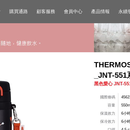
活
購買通路
顧客服務
會員中心
產品情報
永續
THERM
_JNT-55
黑色愛心 JNT-55
國際條碼
4562
容量
550m
保溫效力
6小
保冷效力
6小
口徑
4.5 