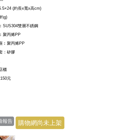
×6.5×24 (約長x寬x高cm)
(約g)
︰SUS304雙層不銹鋼
︰聚丙烯PP
座︰聚丙烯PP
套：矽膠
入
店櫃
2150元
驗報告
購物網尚未上架