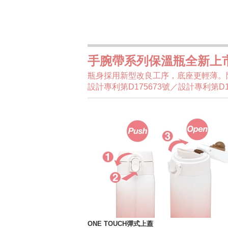
手腕帶系列保溫瓶全新上
瓶身採用新型改良工序，底座更輕薄。
設計專利第D175673號／設計專利第D1
ONE TOUCH彈式上蓋