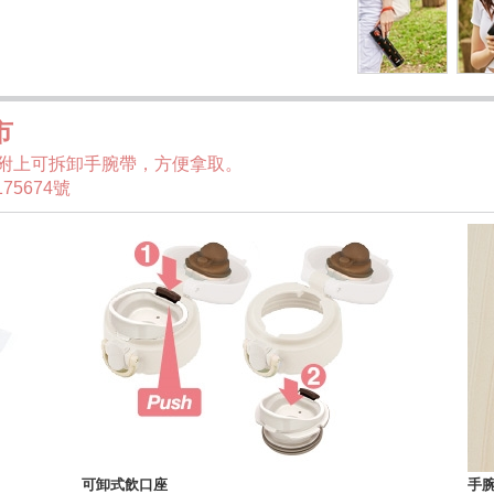
市
附上可拆卸手腕帶，方便拿取。
75674號
可卸式飲口座
手