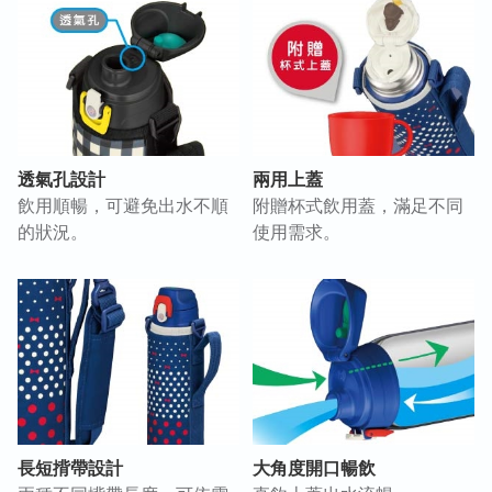
透氣孔設計
兩用上蓋
飲用順暢，可避免出水不順
附贈杯式飲用蓋，滿足不同
的狀況。
使用需求。
長短揹帶設計
大角度開口暢飲