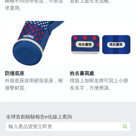
兩種不同揹帶長度，可依需
直飲上蓋出水流暢。
求選用。
防撞底座
姓名書寫處
外袋底座採用硬殼底座，耐
揹袋上加附名牌可寫上小朋
撞擊材質。
友名字，方便辨識。
全球首創檢驗報告e化線上查詢