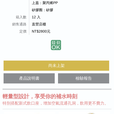
上蓋：聚丙烯PP
矽膠圈：矽膠
箱入數
12 入
銷售通路
直營店櫃
定價
NT$2800元
尚未上架
產品說明書
檢驗報告
輕量型設計，享受你的補水時刻
特別搭配新式飲口座，增加空氣流通孔洞，飲用更不費力。