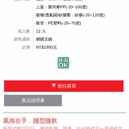
上蓋：聚丙烯PP(-20~100度)
吸嘴/透氣閥/矽膠圈：矽膠(-20~120度)
吸管：PE塑料(-20~70度)
箱入數
12 入
銷售通路
網購店鋪
定價
NT$1950元
shopping_cart
前往購買
產品說明書
風格在手．隨型隨飲
吸管式輕巧設計，便於飲用。開車、行走時也可一手操作方