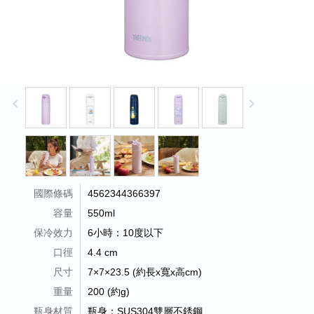
keyboard_arrow_left
keyboard_arrow_right
國際條碼
4562344366397
容量
550ml
保冷效力
6小時：10度以下
口徑
4.4 cm
尺寸
7×7×23.5 (約長x寬x高cm)
重量
200 (約g)
瓶身材質
瓶身：SUS304雙層不銹鋼