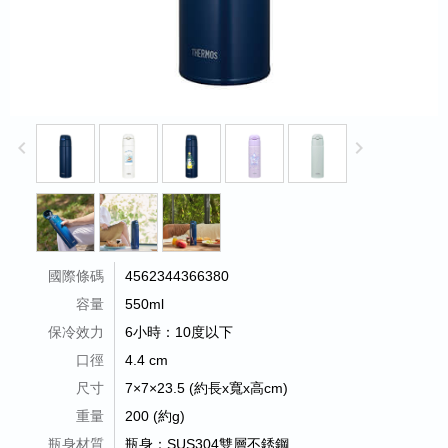
keyboard_arrow_left
keyboard_arrow_right
國際條碼
4562344366380
容量
550ml
保冷效力
6小時：10度以下
口徑
4.4 cm
尺寸
7×7×23.5 (約長x寬x高cm)
重量
200 (約g)
瓶身材質
瓶身：SUS304雙層不銹鋼