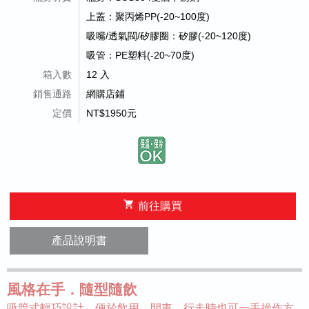
上蓋：聚丙烯PP(-20~100度)
吸嘴/透氣閥/矽膠圈：矽膠(-20~120度)
吸管：PE塑料(-20~70度)
箱入數
12 入
銷售通路
網購店鋪
定價
NT$1950元
shopping_cart
前往購買
產品說明書
風格在手．隨型隨飲
吸管式輕巧設計，便於飲用。開車、行走時也可一手操作方