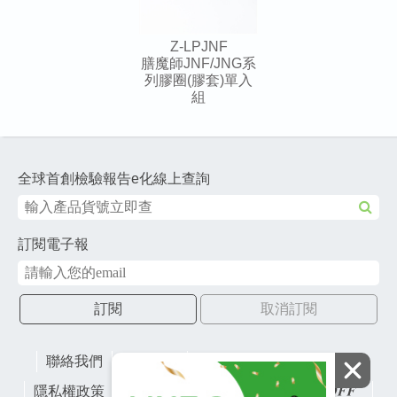
Z-LPJNF
膳魔師JNF/JNG系
列膠圈(膠套)單入
組
全球首創檢驗報告e化線上查詢
訂閱電子報
訂閱
取消訂閱
聯絡我們
網站地圖
財團法人有容教育基金會
隱私權政策
lifefactory