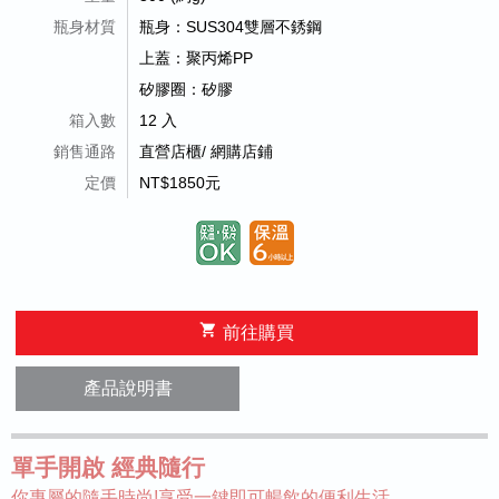
瓶身材質
瓶身：SUS304雙層不銹鋼
上蓋：聚丙烯PP
矽膠圈：矽膠
箱入數
12 入
銷售通路
直營店櫃/ 網購店鋪
定價
NT$1850元
shopping_cart
前往購買
產品說明書
單手開啟 經典隨行
你專屬的隨手時尚!享受一鍵即可暢飲的便利生活。