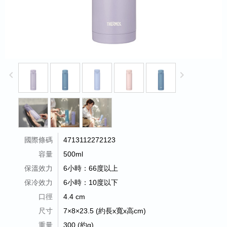
keyboard_arrow_left
keyboard_arrow_right
國際條碼
4713112272123
容量
500ml
保溫效力
6小時：66度以上
保冷效力
6小時：10度以下
口徑
4.4 cm
尺寸
7×8×23.5 (約長x寬x高cm)
重量
300 (約g)