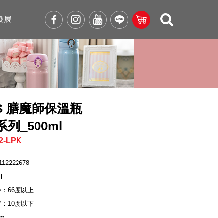
發展
OS 膳魔師保溫瓶
2系列_500ml
2-LPK
112222678
l
時：66度以上
時：10度以下
cm