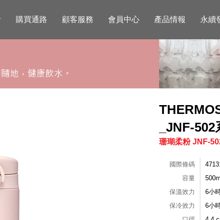
活
購買通路
顧客服務
會員中心
產品情報
永續
THERM
_JNF-50
珊瑚柔粉 JNF-50
國際條碼
4713
容量
500m
保溫效力
6小
保冷效力
6小
口徑
4.4 