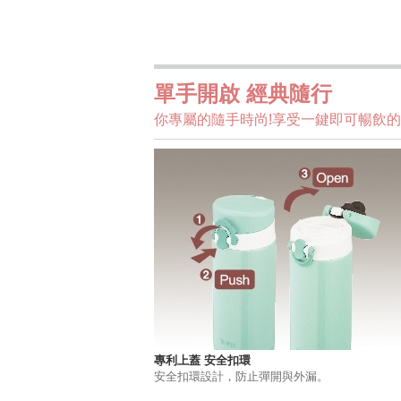
單手開啟 經典隨行
你專屬的隨手時尚!享受一鍵即可暢飲
專利上蓋 安全扣環
安全扣環設計，防止彈開與外漏。