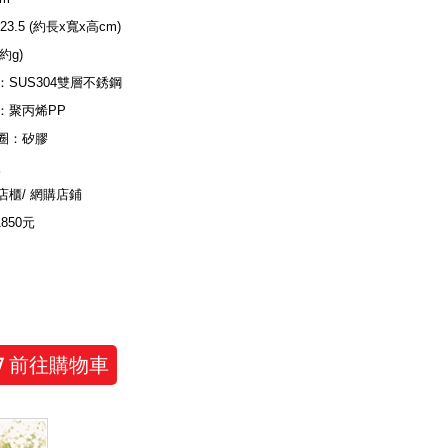
×23.5 (約長x寬x高cm)
(約g)
：SUS304雙層不銹鋼
：聚丙烯PP
圈：矽膠
入
店櫃/ 網購店鋪
1850元
前往購物車