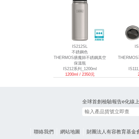
IS212SL
I
不銹鋼色
THERMOS膳魔師不銹鋼真空
THERMO
保溫瓶
IS212系列_1200ml
IS11
1200ml / 2350元
全球首創檢驗報告e化線
聯絡我們
網站地圖
財團法人有容教育基金