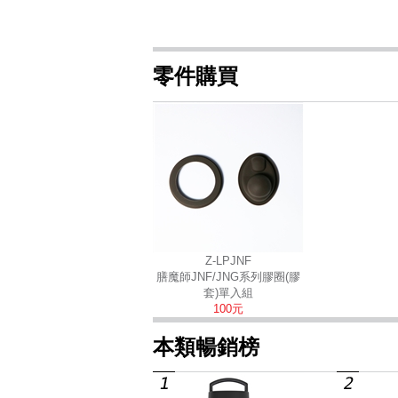
零件購買
Z-LPJNF
膳魔師JNF/JNG系列膠圈(膠
套)單入組
100元
本類暢銷榜