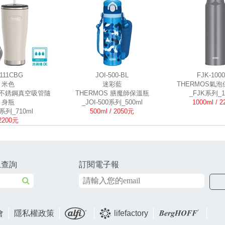
S111CBG
JOI-500-BL
FJK-1000
米色
迷彩藍
THERMOS氣
S不銹鋼真空吸管隨
THERMOS 膳魔師保溫瓶
_FJK系列_1
身瓶
_JOI-500系列_500ml
1000ml / 
1系列_710ml
500ml / 2050元
2200元
上查詢
訂閱電子報
會
隱私權政策
lifefactory