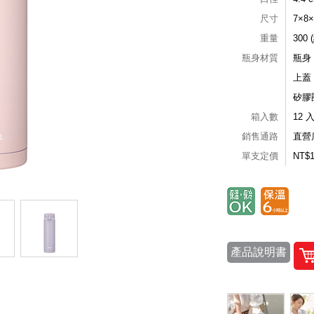
尺寸
7×8
重量
300 
瓶身材質
瓶身
上蓋
矽膠
箱入數
12 
銷售通路
直營
單支定價
NT$
產品說明書