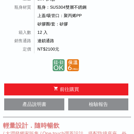
瓶身材質
瓶身：SUS304雙層不銹鋼
上蓋/吸管口：聚丙烯PP
矽膠圈/套：矽膠
箱入數
12 入
銷售通路
連鎖通路
定價
NT$2100元
shopping_cart
前往購買
產品說明書
檢驗報告
輕量設計．隨時暢飲
/ 大潤發獨家販售 / One touch彈蓋設計，搭配防撞底座，外