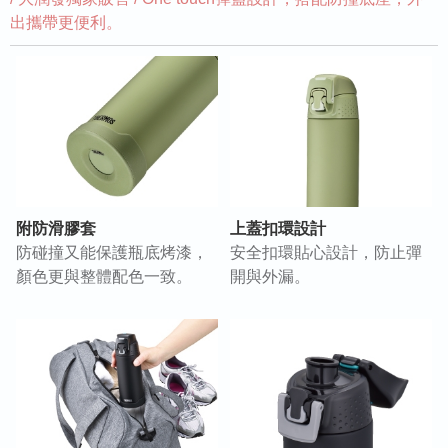
出攜帶更便利。
附防滑膠套
上蓋扣環設計
防碰撞又能保護瓶底烤漆，
安全扣環貼心設計，防止彈
顏色更與整體配色一致。
開與外漏。