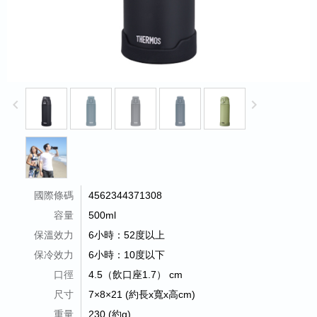
keyboard_arrow_left
keyboard_arrow_right
國際條碼
4562344371308
容量
500ml
保溫效力
6小時：52度以上
保冷效力
6小時：10度以下
口徑
4.5（飲口座1.7） cm
尺寸
7×8×21 (約長x寬x高cm)
重量
230 (約g)