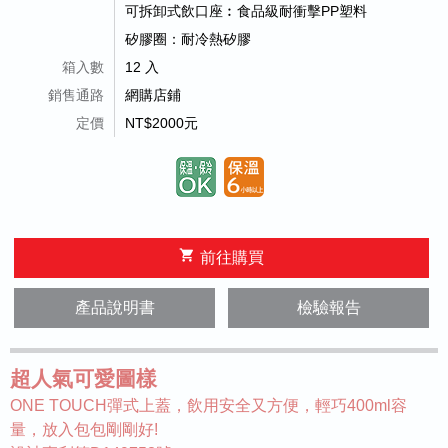
可拆卸式飲口座︰食品級耐衝擊PP塑料
矽膠圈：耐冷熱矽膠
箱入數
12 入
銷售通路
網購店鋪
定價
NT$2000元
shopping_cart
前往購買
產品說明書
檢驗報告
超人氣可愛圖樣
ONE TOUCH彈式上蓋，飲用安全又方便，輕巧400ml容
量，放入包包剛剛好!