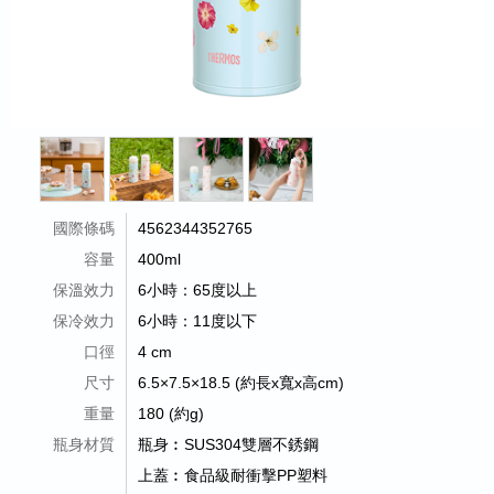
國際條碼
4562344352765
容量
400ml
保溫效力
6小時：65度以上
保冷效力
6小時：11度以下
口徑
4 cm
尺寸
6.5×7.5×18.5 (約長x寬x高cm)
重量
180 (約g)
瓶身材質
瓶身︰SUS304雙層不銹鋼
上蓋︰食品級耐衝擊PP塑料