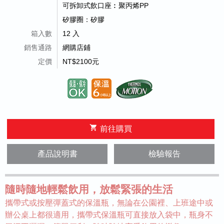
可拆卸式飲口座︰聚丙烯PP
矽膠圈：矽膠
箱入數
12 入
銷售通路
網購店鋪
定價
NT$2100元
shopping_cart
前往購買
產品說明書
檢驗報告
隨時隨地輕鬆飲用，放鬆緊張的生活
攜帶式或按壓彈蓋式的保溫瓶，無論在公園裡、上班途中或
辦公桌上都很適用，攜帶式保溫瓶可直接放入袋中，瓶身不