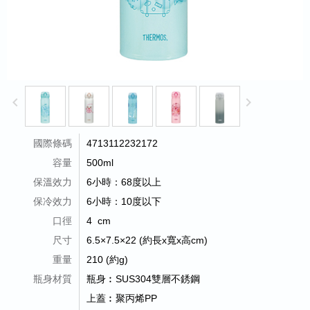
keyboard_arrow_left
keyboard_arrow_right
國際條碼
4713112232172
容量
500ml
保溫效力
6小時：68度以上
保冷效力
6小時：10度以下
口徑
4 cm
尺寸
6.5×7.5×22 (約長x寬x高cm)
重量
210 (約g)
瓶身材質
瓶身︰SUS304雙層不銹鋼
上蓋︰聚丙烯PP