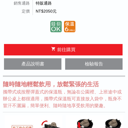
銷售通路
特販通路
定價
NT$2050元
shopping_cart
前往購買
產品說明書
檢驗報告
隨時隨地輕鬆飲用，放鬆緊張的生活
攜帶式或按壓彈蓋式的保溫瓶，無論在公園裡、上班途中或
辦公桌上都很適用，攜帶式保溫瓶可直接放入袋中，瓶身不
冒汗不灑漏，簡單便利、隨時隨地享受飲用的樂趣。