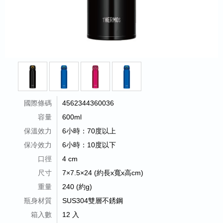
國際條碼
4562344360036
容量
600ml
保溫效力
6小時：70度以上
保冷效力
6小時：10度以下
口徑
4 cm
尺寸
7×7.5×24 (約長x寬x高cm)
重量
240 (約g)
瓶身材質
SUS304雙層不銹鋼
箱入數
12 入