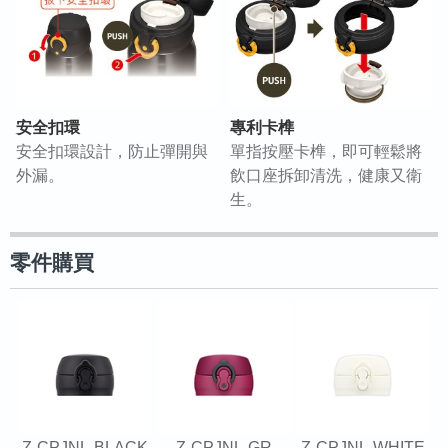
安全扣環
專利卡榫
安全扣環設計，防止彈開與
單指按壓卡榫，即可輕鬆將
外漏。
飲口座拆卸清洗，健康又衛
生。
零件購買
Z-CPJNL-BLACK
Z-CPJNL-GR
Z-CPJNL-WHITE