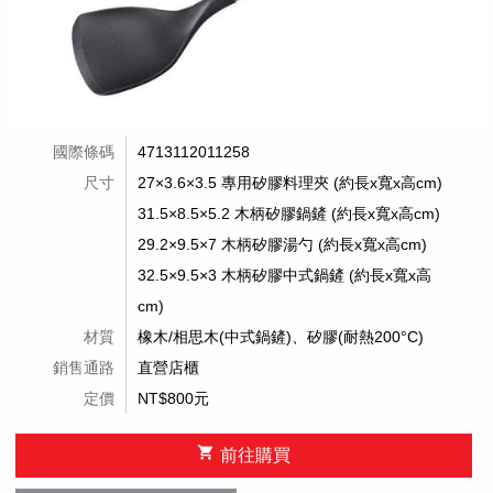
國際條碼
4713112011258
尺寸
27×3.6×3.5 專用矽膠料理夾 (約長x寬x高cm)
31.5×8.5×5.2 木柄矽膠鍋鏟 (約長x寬x高cm)
29.2×9.5×7 木柄矽膠湯勺 (約長x寬x高cm)
32.5×9.5×3 木柄矽膠中式鍋鏟 (約長x寬x高
cm)
材質
橡木/相思木(中式鍋鏟)、矽膠(耐熱200°C)
銷售通路
直營店櫃
定價
NT$800元
shopping_cart
前往購買