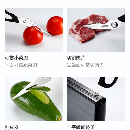
可當小菜刀
切割肉片
平面可當蔬菜刀
鋸齒面可當切肉刀
削皮器
一字螺絲起子