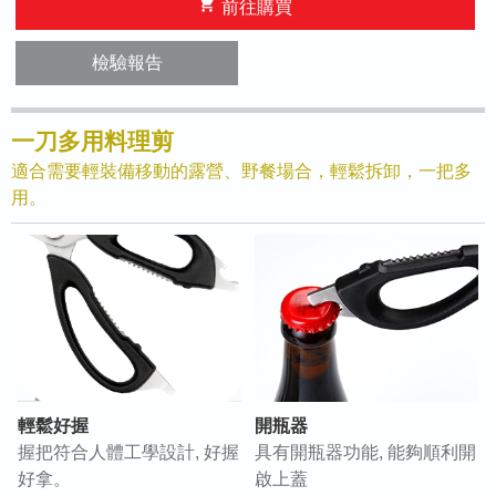
shopping_cart
前往購買
檢驗報告
一刀多用料理剪
適合需要輕裝備移動的露營、野餐場合，輕鬆拆卸，一把多
用。
輕鬆好握
開瓶器
握把符合人體工學設計, 好握
具有開瓶器功能, 能夠順利開
好拿。
啟上蓋