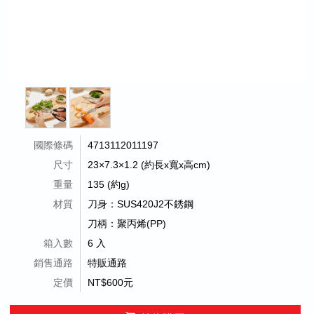
國際條碼
4713112011197
尺寸
23×7.3×1.2 (約長x寬x高cm)
重量
135 (約g)
材質
刀身：SUS420J2不銹鋼
刀柄：聚丙烯(PP)
箱入數
6 入
銷售通路
特販通路
定價
NT$600元